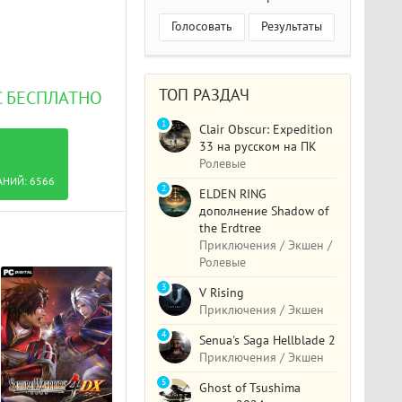
Голосовать
Результаты
ТОП РАЗДАЧ
C БЕСПЛАТНО
1
Clair Obscur: Expedition
33 на русском на ПК
Ролевые
АНИЙ:
6566
2
ELDEN RING
дополнение Shadow of
the Erdtree
Приключения / Экшен /
Ролевые
3
V Rising
Приключения / Экшен
4
Senua's Saga Hellblade 2
Приключения / Экшен
5
Ghost of Tsushima