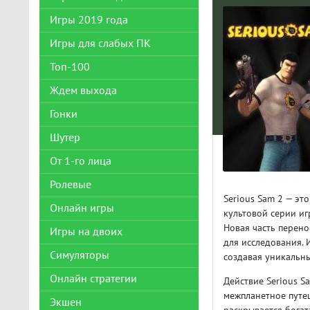
Игры 2019 года
Игры для слабых ПК
Топ-100
Ждем выхода
Гонки
Шутер
От 1-го лица
Ролевые
Serious Sam 2 — эт
Онлайн игры
культовой серии и
Новая часть перен
Игры на двоих
для исследования. 
Симуляторы
создавая уникальн
Онлайн стратегии
Действие Serious S
межпланетное путе
Экшен