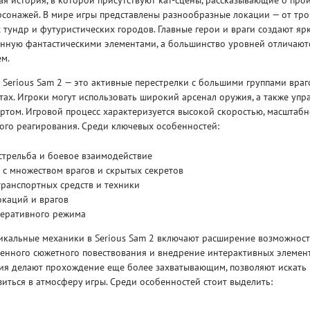
ая история, в которой присутствуют кат-сцены, рассказывающие о пр
рсонажей. В мире игры представлены разнообразные локации — от тр
 тундр и футуристических городов. Главные герои и враги создают я
енную фантастическими элементами, а большинство уровней отличают
ем.
Serious Sam 2 — это активные перестрелки с большими группами враг
ах. Игроки могут использовать широкий арсенал оружия, а также упр
Рейтинг
ртом. Игровой процесс характеризуется высокой скоростью, масштабн
3
/ 5.0
65 ГБ
ого реагирования. Среди ключевых особенностей:
ELDEN RING ДОПОЛНЕНИЕ
EL
стрельба и боевое взаимодействие
SHADOW OF THE ERDTREE
SH
с множеством врагов и скрытых секретов
ранспортных средств и техники
окаций и врагов
еративного режима
кальные механики в Serious Sam 2 включают расширение возможносте
енного сюжетного повествования и внедрение интерактивных элеме
ния делают прохождение еще более захватывающим, позволяют искать 
иться в атмосферу игры. Среди особенностей стоит выделить: