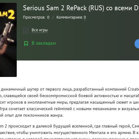
Serious Sam 2 RePack (RUS) со всеми 
Просмотров:
0
/
Комментариев:
0
Все игры
В закладки
Рейтинг
3
/ 5.0
о динамичный шутер от первого лица, разработанный компанией Croa
гр, славящейся своей бескомпромиссной боевой активностью и масшта
осит игроков в инопланетные миры, предлагая насыщенный сюжет и ш
CLAIR OBSCUR: EXPEDITION 33 НА
CLA
Игра сочетает классический геймплей с новыми механиками и визуал
РУССКОМ НА ПК
РУ
ый опыт для поклонников жанра.
am 2 происходит в далекой будущей вселенной, где главный герой, Сэм
шествие, чтобы уничтожить могущественного Ментала и его армию. В 