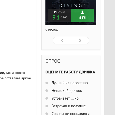
Рейтинг
Рейтинг
Рейтин
3.1
3.1
3.1
/ 5.0
/ 5.0
/ 5
4 Гб
4 Гб
ISING
V RISING
V RISING
ОПРОС
ОЦЕНИТЕ РАБОТУ ДВИЖКА
ии, так и новых
ое оставляет яркое
Лучший из новостных
Неплохой движок
Устраивает ... но ...
Встречал и получше
Совсем не понравился