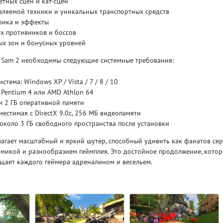
тных сцен и кат-сцен
вляемой техники и уникальных транспортных средств
фика и эффекты
Рейтинг
3.1
х противников и боссов
/ 5.0
4 Гб
ых зон и бонусных уровней
V RISING
V R
us Sam 2 необходимы следующие системные требования:
тема: Windows XP / Vista / 7 / 8 / 10
l Pentium 4 или AMD Athlon 64
м 2 ГБ оперативной памяти
местимая с DirectX 9.0c, 256 МБ видеопамяти
 около 3 ГБ свободного пространства после установки
лагает масштабный и яркий шутер, способный удивить как фанатов сер
микой и разнообразием геймплея. Это достойное продолжение, котор
ыщает каждого геймера адреналином и весельем.