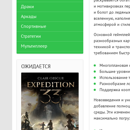
раскрывается богат
и мотивировках пе
Драки
и болот до ледяных
Аркады
вселенную, наполн
атмосферой и стил
Спортивные
Основной геймплей 
Стратегии
разнообразных карт
Мультиплеер
техникой и транспо
требованием быстр
Многоплановая 
ОЖИДАЕТСЯ
Большие уровни 
Использование т
Разнообразие л
Поддержка кооп
Нововведения и уни
добавление полноц
среды. Эти измене
максимально погруз