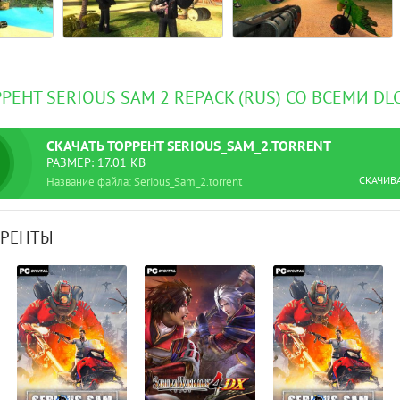
РРЕНТ SERIOUS SAM 2 REPACK (RUS) СО ВСЕМИ DL
СКАЧАТЬ
ТОРРЕНТ
SERIOUS_SAM_2.TORRENT
РАЗМЕР: 17.01 KB
СКАЧИВ
Название файла: Serious_Sam_2.torrent
РРЕНТЫ