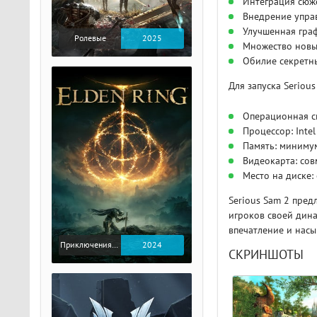
Интеграция сюже
Внедрение упра
Улучшенная гра
Ролевые
2025
Множество новы
Обилие секретн
Для запуска Serio
Операционная сис
Процессор: Inte
Память: миниму
Видеокарта: сов
Место на диске:
Serious Sam 2 пред
игроков своей дина
впечатление и нас
Приключения / Экшен / Ролевые
2024
СКРИНШОТЫ