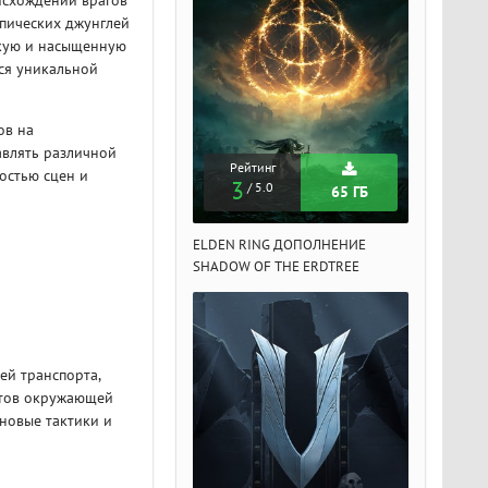
оисхождении врагов
опических джунглей
ркую и насыщенную
ся уникальной
ов на
авлять различной
Рейтинг
Рейтинг
Рейтин
остью сцен и
3
3
3
/ 5.0
/ 5.0
/ 5.
65 ГБ
65 ГБ
DEN RING ДОПОЛНЕНИЕ
ELDEN RING ДОПОЛНЕНИЕ
ELDEN RIN
ADOW OF THE ERDTREE
SHADOW OF THE ERDTREE
SHADOW OF 
й транспорта,
нтов окружающей
новые тактики и