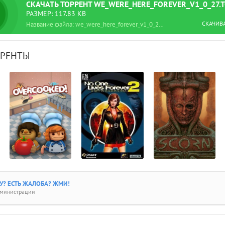
СКАЧАТЬ
ТОРРЕНТ
WE_WERE_HERE_FOREVER_V1_0_27.
РАЗМЕР: 117.83 KB
СКАЧИВ
Название файла: we_were_here_forever_v1_0_27.torrent
РРЕНТЫ
? ЕСТЬ ЖАЛОБА? ЖМИ!
дминистрации