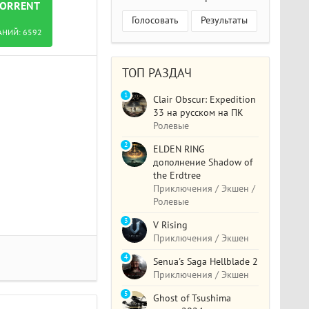
TORRENT
Голосовать
Результаты
АНИЙ:
6592
ТОП РАЗДАЧ
1
Clair Obscur: Expedition
33 на русском на ПК
Ролевые
2
ELDEN RING
дополнение Shadow of
the Erdtree
Приключения / Экшен /
Ролевые
3
V Rising
Приключения / Экшен
4
Senua's Saga Hellblade 2
Приключения / Экшен
5
Ghost of Tsushima