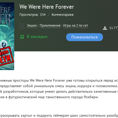
We Were Here Forever
Просмотров:
534
/
Комментариев:
Экшен
/
Приключения
/
Игры на 2 по сети
11.7 
В закладки
Пожаловаться
Рейтинг
3
/ 5.0
ежные просторы We Were Here Forever уже готовы открыться перед и
представляет собой уникальную смесь экшна, хоррора и головоломки.
CLAIR OBSCUR: EXPEDITION 33 НА
CLA
й разработчиков, которые умеют делать действительно качественные 
РУССКОМ НА ПК
РУ
ие в футуристический мир таинственного города Рокбери.
«раскрывать карты» и подарить геймерам шанс самостоятельно разобр