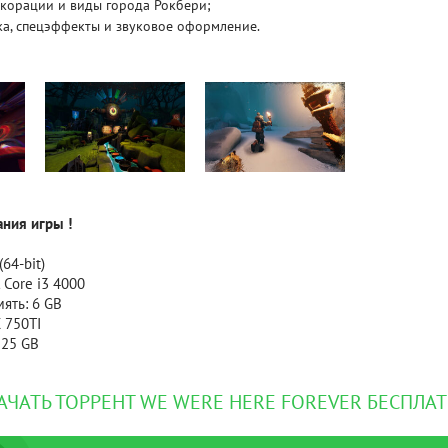
корации и виды города Рокбери;
ка, спецэффекты и звуковое оформление.
Рейтинг
3.1
/ 5.0
4 Гб
V RISING
V R
ния игры !
64-bit)
 Core i3 4000
ять: 6 GB
 750TI
 25 GB
АЧАТЬ ТОРРЕНТ WE WERE HERE FOREVER БЕСПЛА