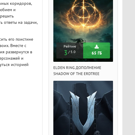
ачных коридоров,
любием и
 решить
ь ответы на задачи,
сить его поистине
оих. Вместе с
Рейтинг
Рейтинг
Рейтин
3
3
3
ия развернутся в
/ 5.0
/ 5.0
/ 5.
65 ГБ
65 ГБ
ерсонажей и
уться историей
DEN RING ДОПОЛНЕНИЕ
ELDEN RING ДОПОЛНЕНИЕ
ELDEN RIN
ADOW OF THE ERDTREE
SHADOW OF THE ERDTREE
SHADOW OF 