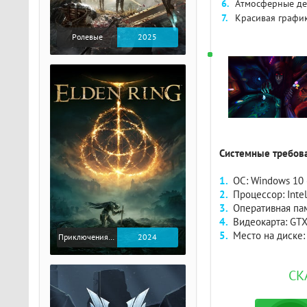
Атмосферные де
Красивая графи
Ролевые
2025
Системные требова
ОС: Windows 10 (
Процессор: Intel
Оперативная пам
Видеокарта: GTX
Место на диске:
Приключения / Экшен / Ролевые
2024
СК