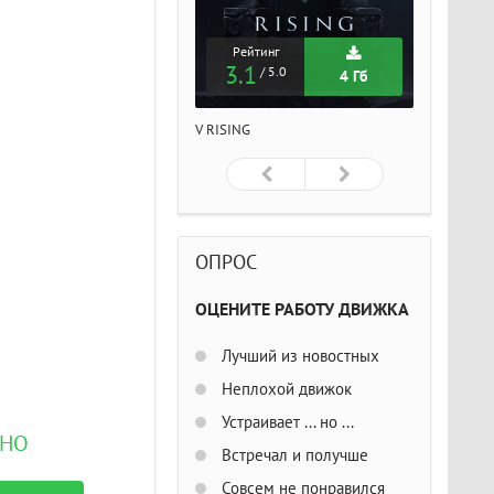
Рейтинг
Рейтинг
Рейтин
3.1
3.1
3.1
/ 5.0
/ 5.0
/ 5
4 Гб
4 Гб
ISING
V RISING
V RISING
ОПРОС
ОЦЕНИТЕ РАБОТУ ДВИЖКА
Лучший из новостных
Неплохой движок
Устраивает ... но ...
ТНО
Встречал и получше
Совсем не понравился