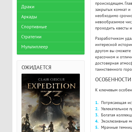
происходящем. Глав
Драки
закрытых комнат и 
необходимо срочно 
Аркады
невообразимое числ
Спортивные
проходить квесты и
Стратегии
Разработчиком удал
интересной историе
Мультиплеер
другом вы сможете 
красочном и отлич
достоверная атмосф
ОЖИДАЕТСЯ
таинственного горо
ОСОБЕННОСТИ
К ключевым особенн
Потрясающая ист
Увлекательное 
Богатая коллекц
Эксклюзивные м
Мрачные темницы