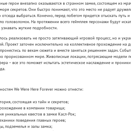
ные герои внезапно оказываются в странном замке, состоящем из мр
моря секретов. Они быстро понимают, что это место не радует друже
отсюда выбраться. Конечно, перед побегом придется отыскать путь и
о головоломок. На протяжении всего геймплея персонажи будут искат
 узнавать жуткие подробности.
ось реализовать не просто затягивающий игровой процесс, но и укра
й. Проект заточен исключительно на коллективное прохождение на дв
Рейтинг
3
пронестись по вехам сюжета и вместе заняться решением задач. Событ
/ 5.0
65 ГБ
но прорисованном мире. Живописные локации, потрясающие модели п
ера – все это поможет испытать эстетическое наслаждение и проникн
ELDEN RING ДОПОЛНЕНИЕ
EL
да.
SHADOW OF THE ERDTREE
SH
остям We Were Here Forever можно отнести:
ория, состоящая из тайн и секретов;
прохождение в компании товарища;
ия уникальных квестов в замке Касл-Рок;
еханики поведения главных героев;
, подземелья и залы замка;