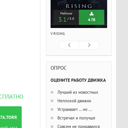
Рейтинг
Рейтинг
Рейтин
3.1
3.1
3.1
/ 5.0
/ 5.0
/ 5
4 Гб
4 Гб
ISING
V RISING
V RISING
ОПРОС
ОЦЕНИТЕ РАБОТУ ДВИЖКА
Лучший из новостных
ЕСПЛАТНО
Неплохой движок
Устраивает ... но ...
7A.TORRENT
Встречал и получше
Совсем не понравился
АНИЙ:
4963