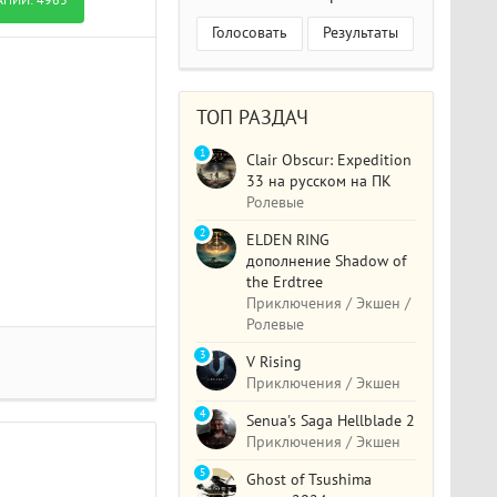
Голосовать
Результаты
ТОП РАЗДАЧ
1
Clair Obscur: Expedition
33 на русском на ПК
Ролевые
2
ELDEN RING
дополнение Shadow of
the Erdtree
Приключения / Экшен /
Ролевые
3
V Rising
Приключения / Экшен
4
Senua's Saga Hellblade 2
Приключения / Экшен
5
Ghost of Tsushima