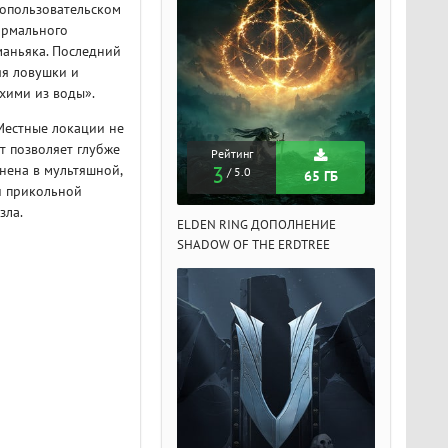
гопользовательском
ормального
маньяка. Последний
яя ловушки и
ухими из воды».
Местные локации не
т позволяет глубже
Рейтинг
Рейтинг
Рейтин
нена в мультяшной,
3
3
3
/ 5.0
/ 5.0
/ 5.
65 ГБ
65 ГБ
и прикольной
зла.
DEN RING ДОПОЛНЕНИЕ
ELDEN RING ДОПОЛНЕНИЕ
ELDEN RIN
ADOW OF THE ERDTREE
SHADOW OF THE ERDTREE
SHADOW OF 