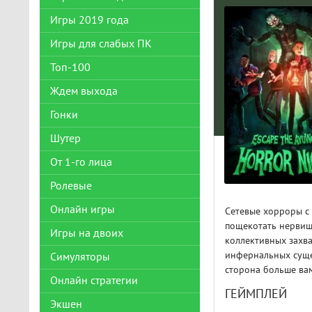
Игры 2019 года
Игры для слабых ПК
Топ-100
Ждем выхода
Гонки
Шутер
От 1-го лица
Ролевые
Онлайн игры
Сетевые хорроры с
пощекотать нервишк
Игры на двоих
коллективных захв
инфернальных сущес
Симуляторы
сторона больше ва
Онлайн стратегии
ГЕЙМПЛЕЙ
Экшен