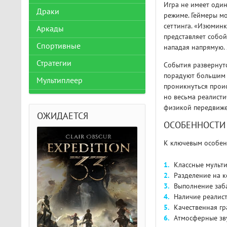
Игра не имеет один
Драки
режиме. Геймеры м
сеттинга. «Изюминк
Аркады
представляет собой
Спортивные
нападая напрямую. 
Стратегии
События развернут
порадуют большим к
Мультиплеер
проникнуться прои
но весьма реалист
физикой передвижен
ОЖИДАЕТСЯ
ОСОБЕННОСТИ
К ключевым особенн
Классные мульти
Разделение на 
Выполнение заб
Наличие реалист
Качественная г
Атмосферные зв