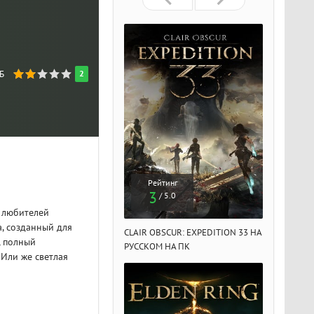
ГБ
2
Рейтинг
Рейтинг
Рейтин
3
3
3
/ 5.0
/ 5.0
/ 5.
 любителей
а, созданный для
IR OBSCUR: EXPEDITION 33 НА
CLAIR OBSCUR: EXPEDITION 33 НА
CLAIR OBSCU
, полный
ССКОМ НА ПК
РУССКОМ НА ПК
РУССКОМ НА
 Или же светлая