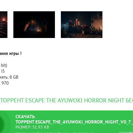
Рейтинг
3.1
/ 5.0
4 Гб
V RISING
V R
ния игры !
 bit)
 i5
ять: 8 GB
X 970
 ТОРРЕНТ ESCAPE THE AYUWOKI HORROR NIGHT Б
СКАЧАТЬ
ТОРРЕНТ
ESCAPE_THE_AYUWOKI_HORROR_NIGHT_V0_7_
РАЗМЕР: 51.93 KB
СКАЧИВ