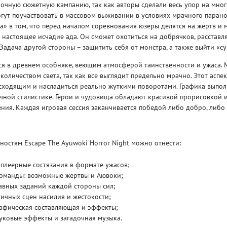
очную сюжетную кампанию, так как авторы сделали весь упор на мно
огут поучаствовать в массовом выживании в условиях мрачного паран
а» в том, что перед началом соревнования юзеры делятся на жертв и 
 настоящее исчадие ада. Он сможет охотиться на добрячков, расставл
Задача другой стороны – защитить себя от монстра, а также выйти «с
ся в древнем особняке, веющим атмосферой таинственности и ужаса. 
оличеством света, так как все выглядит предельно мрачно. Этот аспек
Рейтинг
сходящим и насладиться реально жуткими поворотами. Графика выпол
3
/ 5.0
65 ГБ
ичной стилистике. Герои и чудовища обладают красивой прорисовкой 
ия. Каждая игровая сессия заканчивается победой либо добро, либо 
ELDEN RING ДОПОЛНЕНИЕ
EL
SHADOW OF THE ERDTREE
SH
остям Escape The Ayuwoki Horror Night можно отнести:
плеерные состязания в формате ужасов;
команды: возможные жертвы и Аювоки;
авных заданий каждой стороны сил;
ичных сцен насилия и жестокости;
рафическая составляющая и эффекты;
уковые эффекты и загадочная музыка.