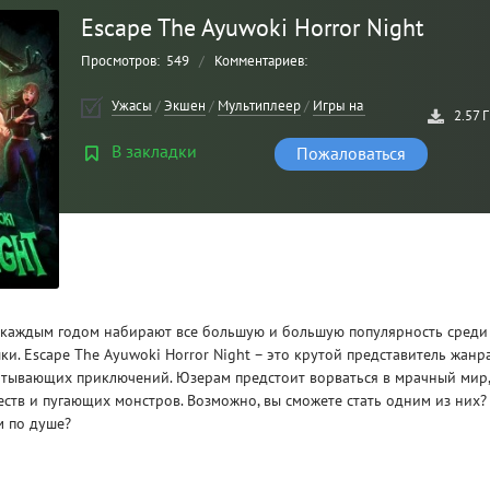
Escape The Ayuwoki Horror Night
Просмотров:
549
/
Комментариев:
Ужасы
/
Экшен
/
Мультиплеер
/
Игры на 2 по сети
2.57 
В закладки
Пожаловаться
Рейтинг
3
/ 5.0
 каждым годом набирают все большую и большую популярность среди
и. Escape The Ayuwoki Horror Night – это крутой представитель жанр
CLAIR OBSCUR: EXPEDITION 33 НА
CLA
атывающих приключений. Юзерам предстоит ворваться в мрачный мир
РУССКОМ НА ПК
РУ
тв и пугающих монстров. Возможно, вы сможете стать одним из них?
м по душе?