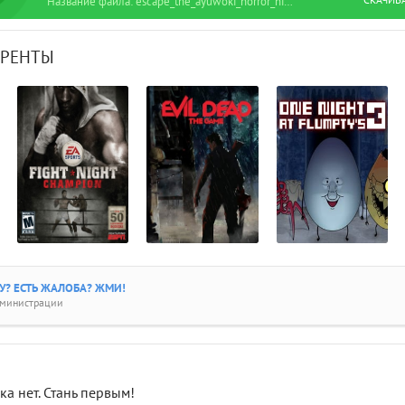
Название файла: escape_the_ayuwoki_horror_night_v0_7_7a.torrent
РРЕНТЫ
? ЕСТЬ ЖАЛОБА? ЖМИ!
дминистрации
а нет. Стань первым!