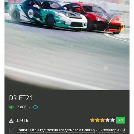
DRIFT21
2 868
/
3.1
3.74 ГБ
Гонки
/
Игры где можно создать свою машину
/
Симуляторы
/
Игры п