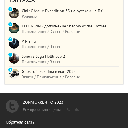
ТОП РАЗДАЧ
1
Clair Obscur: Expedition 33 на русском на ПК
Ролевые
2
ELDEN RING дополнение Shadow of the Erdtree
Приключения / Экшен / Ролевые
3
V Rising
Приключения / Экшен
4
Senua's Saga Hellblade 2
Приключения / Экшен
5
Ghost of Tsushima взлом 2024
Экшен / Приключения / Ролевые
ZONATORRENT © 2023
Все права защищены.
Обратная связь