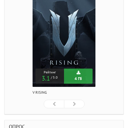
Рейтинг
3.1
/ 5.0
4 Гб
V RISING
ОПРОС