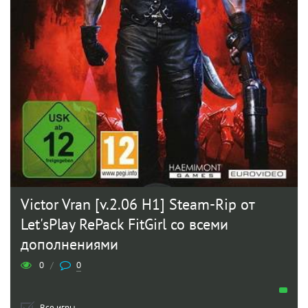
Victor Vran [v.2.06 H1] Steam-Rip от
Let'sPlay RePack FitGirl со всеми
дополнениями
0
/
0
Все игры