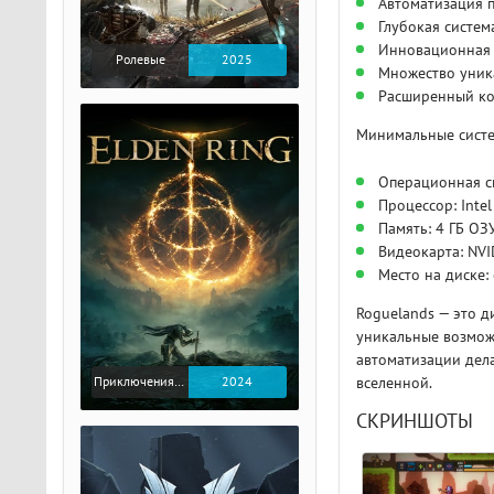
Автоматизация 
Глубокая систем
Инновационная 
Ролевые
2025
Множество уник
Расширенный ко
Минимальные систе
Операционная си
Процессор: Inte
Память: 4 ГБ ОЗ
Видеокарта: NV
Место на диске:
Roguelands — это д
уникальные возмож
автоматизации дел
Приключения / Экшен / Ролевые
2024
вселенной.
СКРИНШОТЫ