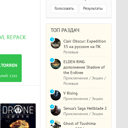
Голосовать
Результаты
ТОП РАЗДАЧ
LVL REPACK
1
Clair Obscur: Expedition
33 на русском на ПК
Ролевые
2
ELDEN RING
L.TORRENT
дополнение Shadow of
the Erdtree
АНИЙ:
5285
Приключения / Экшен /
Ролевые
3
V Rising
Приключения / Экшен
4
Senua's Saga Hellblade 2
Приключения / Экшен
5
Ghost of Tsushima