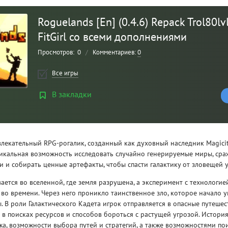
Roguelands [En] (0.4.6) Repack Trol80lv
FitGirl со всеми дополнениями
Просмотров:
0
/
Комментариев:
0
Все игры
В закладки
Рейтинг
3
/ 5.0
влекательный RPG-рогалик, созданный как духовный наследник Magicit
икальная возможность исследовать случайно генерируемые миры, сраж
 и собирать ценные артефакты, чтобы спасти галактику от зловещей у
CLAIR OBSCUR: EXPEDITION 33 НА
CLA
РУССКОМ НА ПК
РУ
ается во вселенной, где земля разрушена, а эксперимент с технологие
во времени. Через него проникло таинственное зло, которое начало у
. В роли Галактического Кадета игрок отправляется в опасные путешес
в поисках ресурсов и способов бороться с растущей угрозой. Истори
а, возможности выбора путей и стратегий, а также возможностями по