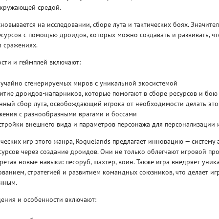
окружающей средой.
новывается на исследовании, сборе лута и тактических боях. Значите
сурсов с помощью дроидов, которых можно создавать и развивать, ч
и сражениях.
сти и геймплей включают:
Рейтинг
лучайно сгенерируемых миров с уникальной экосистемой
3
/ 5.0
65 ГБ
итие дроидов-напарников, которые помогают в сборе ресурсов и бою
нный сбор лута, освобождающий игрока от необходимости делать эт
ELDEN RING ДОПОЛНЕНИЕ
EL
жения с разнообразными врагами и боссами
SHADOW OF THE ERDTREE
SH
стройки внешнего вида и параметров персонажа для персонализации 
ических игр этого жанра, Roguelands предлагает инновацию — систему
урсов через создание дроидов. Они не только облегчают игровой про
ретая новые навыки: лесоруб, шахтер, воин. Также игра внедряет уник
ованием, стратегией и развитием командных союзников, что делает иг
нным.
ения и особенности включают: