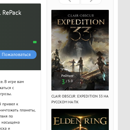
l RePack
Пожаловаться
Рейтинг
Рейтинг
Рейтин
3
3
3
/ 5.0
/ 5.0
/ 5.
e. В игре вам
аться с
грозы.
IR OBSCUR: EXPEDITION 33 НА
CLAIR OBSCUR: EXPEDITION 33 НА
CLAIR OBSCU
ССКОМ НА ПК
РУССКОМ НА ПК
РУССКОМ НА
й привел к
ничтожать планеты,
твия по
я насыщена
иска и