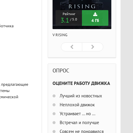
Рейтинг
Рейтинг
Рейтин
3.1
3.1
3.1
/ 5.0
/ 5.0
/ 5
4 Гб
4 Гб
ботчика
ISING
V RISING
V RISING
ОПРОС
ОЦЕНИТЕ РАБОТУ ДВИЖКА
, предлагающее
стемы
Лучший из новостных
смической
Неплохой движок
Устраивает ... но ...
Встречал и получше
Совсем не понравился