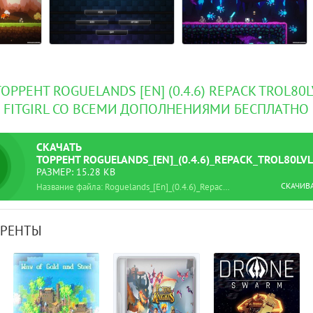
ОРРЕНТ ROGUELANDS [EN] (0.4.6) REPACK TROL80
FITGIRL СО ВСЕМИ ДОПОЛНЕНИЯМИ БЕСПЛАТНО
СКАЧАТЬ
ТОРРЕНТ
ROGUELANDS_[EN]_(0.4.6)_REPACK_TROL80LV
РАЗМЕР: 15.28 KB
СКАЧИВ
Название файла: Roguelands_[En]_(0.4.6)_Repack_Trol80lvl.torrent
РРЕНТЫ