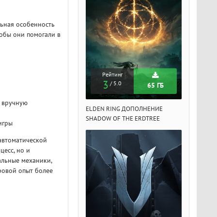
льная особенность
тобы они помогали в
Рейтинг
Рейтинг
Рейтин
3
3
3
/ 5.0
/ 5.0
/ 5.
65 ГБ
65 ГБ
о вручную
DEN RING ДОПОЛНЕНИЕ
ELDEN RING ДОПОЛНЕНИЕ
ELDEN RIN
ADOW OF THE ERDTREE
SHADOW OF THE ERDTREE
SHADOW OF 
игры
 автоматической
цесс, но и
альные механики,
ровой опыт более