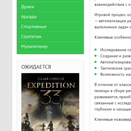
взаимодействия с 
Драки
Игровой процесс ос
Аркады
— автоматизация ре
Спортивные
выполнении задач 
Стратегии
Ключевые особенно
Мультиплеер
Исследование с
Создание и разв
Автоматизирова
ОЖИДАЕТСЯ
Тактические сра
Возможность на
В отличие от класс
помощи в сборе рес
развиваются, приоб
связанные с исслед
глубоким и насыще
Ключевые нововвед