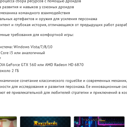
процесса сбора ресурсов с помощью дроидов
а развития и навыков у союзных дроидов
механика командного взаимодействия
Рейтинг
3.1
альных артефактов и оружия для усиления персонажа
/ 5.0
4 Гб
нтент и глубокая история, отличающаяся от предыдущих работ разра
V RISING
V R
мные требования для комфортной игры:
стема: Windows Vista/7/8/10
l Core i3 или аналогичный
У
IDIA GeForce GTX 560 или AMD Radeon HD 6870
 около 2 ГБ
инамичное сочетание классического roguelike и современных механик
ности для исследования и развития персонажа. Ее инновационные си
ают её привлекательной для любителей стратегии и приключений в ко