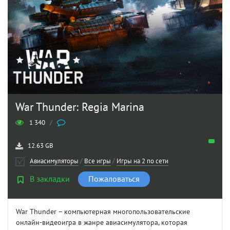
War Thunder: Regia Marina
1 340
/
12.63 GB
Авиасимуляторы
/
Все игры
/
Игры на 2 по сети
В закладки
Пожаловаться
War Thunder – компьютерная многопользовательские
онлайн-видеоигра в жанре авиасимулятора, которая