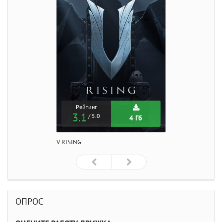
Рейтинг
3.1
/ 5.0
4 Гб
V RISING
ОПРОС