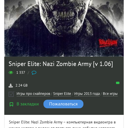
Sniper Elite: Nazi Zombie Army [v 1.06]
1 337
/
2.24 GB
Игры про снайперов
/
Sniper Elite
/
Игры 2013 года
/
Все игры
В закладки
Пожаловаться
Sniper Elite: Nazi Zombie Army – компьютерная видеоигра в