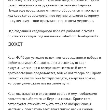
жанре шутера с видом от третьего лица, события которого
разворачиваются в окруженном союзниками Берлине.
Немцы еще продолжают отчаянно оборонятся и пускают в
ход свое самое засекреченное оружие, аналогов которому
не существует – они призывают с того света мертвецов.
Над созданием хардкорного проекта работала опытная
британская студия под названием Rebellion Developments.
СЮЖЕТ
Карл Файберн успешно выполняет свое задание, и победа в
войне наступает. Однако нацисты используют свои
оккультные знания и воскрешают мертвых. В итоге
противостояние продолжается, только вот теперь по Европе
шагают не послушные Гитлеру солдаты, а мертвые зомби,
которые уничтожают все на своем пути.
Карл оказывается в окружении врагов и ему необходимо
попытаться выбраться из Берлина живым. Кроме того,
потребуется отыскать тех, кто стоит за воскрешением
мертвых и прекратить этот апокалипсис, ведь в скором