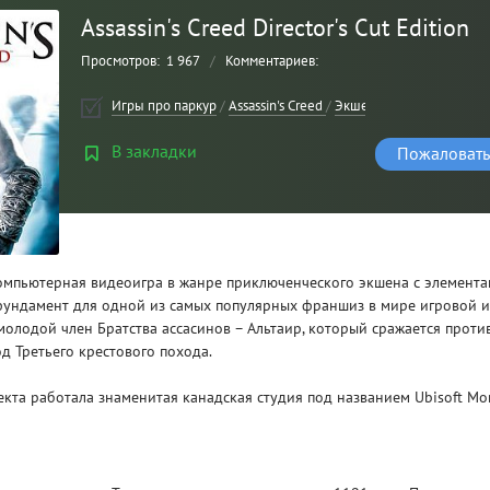
Assassin's Creed Director's Cut Edition
Просмотров:
1 967
/
Комментариев:
Игры про паркур
/
Assassin's Creed
/
Экшен
/
Все игры
/
Игры
В закладки
Пожаловать
 компьютерная видеоигра в жанре приключенческого экшена с элемента
Рейтинг
3
фундамент для одной из самых популярных франшиз в мире игровой и
/ 5.0
молодой член Братства ассасинов – Альтаир, который сражается прот
д Третьего крестового похода.
CLAIR OBSCUR: EXPEDITION 33 НА
CLA
РУССКОМ НА ПК
РУ
кта работала знаменитая канадская студия под названием Ubisoft Mon