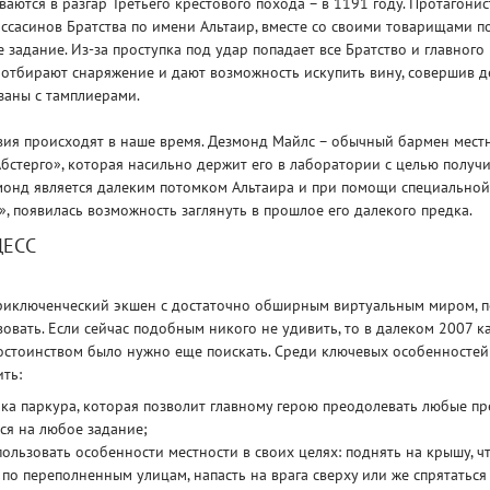
аются в разгар Третьего крестового похода – в 1191 году. Протагонис
сасинов Братства по имени Альтаир, вместе со своими товарищами 
 задание. Из-за проступка под удар попадает все Братство и главного
 отбирают снаряжение и дают возможность искупить вину, совершив д
заны с тамплиерами.
ия происходят в наше время. Дезмонд Майлс – обычный бармен местн
бстерго», которая насильно держит его в лаборатории с целью получи
Рейтинг
монд является далеким потомком Альтаира и при помощи специально
3
/ 5.0
65 ГБ
, появилась возможность заглянуть в прошлое его далекого предка.
ЦЕСС
ELDEN RING ДОПОЛНЕНИЕ
EL
SHADOW OF THE ERDTREE
SH
– приключенческий экшен с достаточно обширным виртуальным миром, 
овать. Если сейчас подобным никого не удивить, то в далеком 2007 к
достоинством было нужно еще поискать. Среди ключевых особенностей
ть:
ка паркура, которая позволит главному герою преодолевать любые пр
ся на любое задание;
ользовать особенности местности в своих целях: поднять на крышу, ч
 по переполненным улицам, напасть на врага сверху или же спрятаться