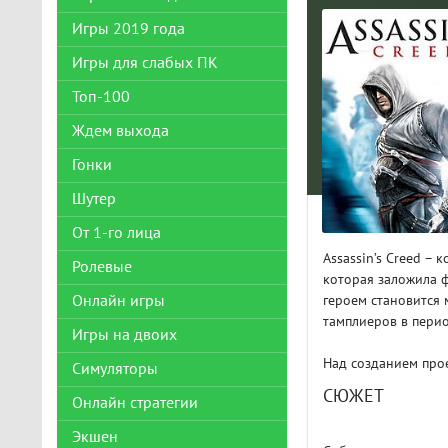
Игры 2019 года
Игры для слабых ПК
Топ-100
Ждем выхода
Гонки
Шутер
От 1-го лица
Assassin’s Creed –
Ролевые
которая заложила 
Онлайн игры
героем становится 
тамплиеров в перио
Игры на двоих
Над созданием прое
Симуляторы
СЮЖЕТ
Онлайн стратегии
Экшен