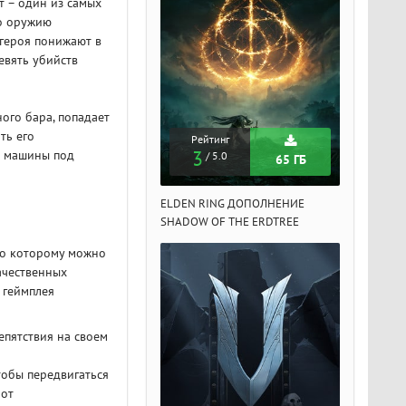
т – один из самых
по оружию
 героя понижают в
евять убийств
ого бара, попадает
ть его
Рейтинг
Рейтинг
Рейтин
й машины под
3
3
3
/ 5.0
/ 5.0
/ 5.
65 ГБ
65 ГБ
DEN RING ДОПОЛНЕНИЕ
ELDEN RING ДОПОЛНЕНИЕ
ELDEN RIN
ADOW OF THE ERDTREE
SHADOW OF THE ERDTREE
SHADOW OF 
по которому можно
ачественных
 геймплея
епятствия на своем
тобы передвигаться
 от