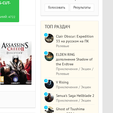
-CUT-
Голосовать
Результаты
АНИЙ:
4722
ТОП РАЗДАЧ
1
Clair Obscur: Expedition
33 на русском на ПК
Ролевые
2
ELDEN RING
дополнение Shadow of
the Erdtree
Приключения / Экшен /
Ролевые
3
V Rising
Приключения / Экшен
4
Senua's Saga Hellblade 2
Приключения / Экшен
5
Ghost of Tsushima