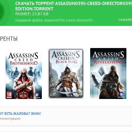
СКАЧАТЬ
ТОРРЕНТ
ASSASSIN039S-CREED-DIRECTOR039S
EDITION.TORRENT
РАЗМЕР: 13.87 KB
СКАЧИВ
Название файла: assassin039s-creed-director039s-cut-edition.torrent
РРЕНТЫ
? ЕСТЬ ЖАЛОБА? ЖМИ!
дминистрации