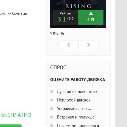
Рейтинг
Рейтинг
Рейтин
ими событиями.
3.1
3.1
3.1
/ 5.0
/ 5.0
/ 5
4 Гб
4 Гб
ISING
V RISING
V RISING
ОПРОС
ОЦЕНИТЕ РАБОТУ ДВИЖКА
Лучший из новостных
Неплохой движок
Устраивает ... но ...
N БЕСПЛАТНО
Встречал и получше
Совсем не понравился