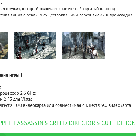
;
ал оружия, который включает знаменитый скрытый клинок;
Рейтинг
етная линия с реально существовавшими персонажами и происходивш
3.1
/ 5.0
4 Гб
V RISING
V R
ния игры !
a;
роцессор 2.6 GHz;
и 2 ГБ для Vista;
irectX 10.0 видеокарта или совместимая с DirectX 9.0 видеокарта
РРЕНТ ASSASSIN'S CREED DIRECTOR'S CUT EDITIO