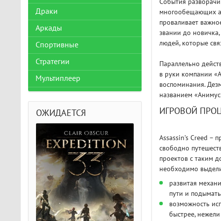
События разворачив
Драки
многообещающих ас
проваливает важное
Аркады
звании до новичка,
людей, которые свя
Спортивные
Стратегии
Параллельно действ
в руки компании «А
Мультиплеер
воспоминания. Дез
названием «Анимус»
ИГРОВОЙ ПРО
ОЖИДАЕТСЯ
Assassin’s Creed 
свободно путешеств
проектов с таким 
необходимо выдели
развитая механи
пути и подымать
возможность исп
быстрее, нежели