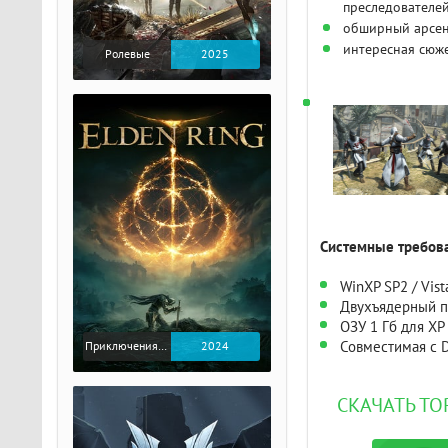
преследователей
обширный арсен
интересная сюж
Ролевые
2025
Системные требова
WinXP SP2 / Vist
Двухъядерный п
ОЗУ 1 Гб для XP 
Совместимая с D
Приключения / Экшен / Ролевые
2024
СКАЧАТЬ ТО