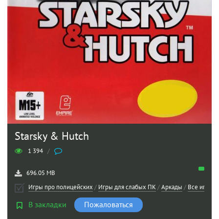
Starsky & Hutch
1 394
/
696.05 MB
Игры про полицейских
/
Игры для слабых ПК
/
Аркады
/
Все игры
В закладки
Пожаловаться