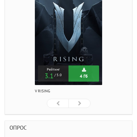
Рейтинг
3.1
/ 5.0
4 Гб
V RISING
ОПРОС