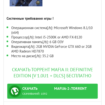
Системные требования игры !
Операционная система[/b]: Microsoft Windows 8.1/10
(х64)
Процессор[/b]: Intel i5-2500K or AMD FX-8120
Оперативная память[/b]: 6 GB ОЗУ
Видеокарта[/b]: 2GB NVIDIA GeForce GTX 660 or 2GB
AMD Radeon HD7870
Место на диске[/b]: 35.2 GB
СКАЧАТЬ ТОРРЕНТ MAFIA II: DEFINITIVE
EDITION [V 1.0U1 + DLCS] БЕСПЛАТНО
СКАЧАТЬ
MAFIJA-2-.TORRENT
ТОРРЕНТ
СКАЧИВАНИЙ:
1092