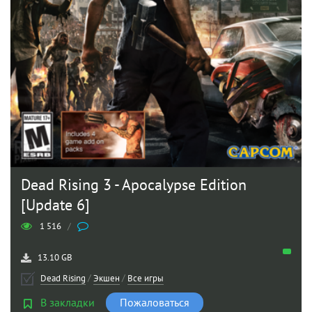
Dead Rising 3 - Apocalypse Edition
[Update 6]
1 516
/
13.10 GB
Dead Rising
/
Экшен
/
Все игры
В закладки
Пожаловаться