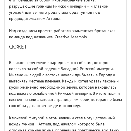
что повлекло за собой многочисленные войны,
разрушающие границы Римской империи – и главной
угрозой для вечного рода стала орда гуннов под
предводительством Аттилы.
Над созданием проекта работала знаменитая британская
команда под названием Creative Assembly.
СЮЖЕТ
Великое переселение народов – это событие, которое
повлекло за собой падение Западной Римской империи.
Миллионы людей с востока начали прибывать в Европу и
вытеснять местные племена. Каждый хотел урвать лакомый
кусок жизненно необходимой земли, которая находилась
под властью ослабленной Римской империи. В итоге тысячи
племен начали атаковать границы империи, которая не была
способна дать ответ везде и отовсюду.
Ключевой фигурой в этом явлении стал могущественный
вождь гуннов – Аттила, под началом которого была
огромная конная армия, прошедшая практически всю Азию.