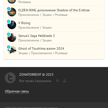
Ролевые
2
ELDEN RING дополнение Shadow of the Erdtree
Приключения / Экшен / Ролевые
3
V Rising
Приключения / Экшен
4
Senua's Saga Hellblade 2
Приключения / Экшен
5
Ghost of Tsushima взлом 2024
Экшен / Приключения / Ролевые
ZONATORRENT © 2023
Все права защищены.
Обратная связь
Сайт для скачивания торрент игр, а новые