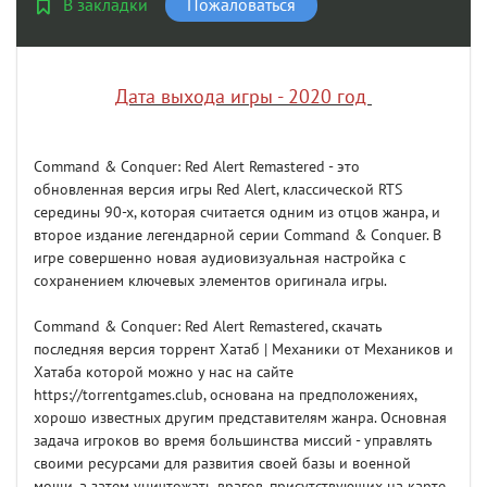
В закладки
Пожаловаться
Дата выхода игры - 2020 год
Command & Conquer: Red Alert Remastered - это
обновленная версия игры Red Alert, классической RTS
середины 90-х, которая считается одним из отцов жанра, и
второе издание легендарной серии Command & Conquer. В
игре совершенно новая аудиовизуальная настройка с
сохранением ключевых элементов оригинала игры.
Command & Conquer: Red Alert Remastered, скачать
последняя версия торрент Хатаб | Механики от Механиков и
Хатаба которой можно у нас на сайте
https://torrentgames.club, основана на предположениях,
хорошо известных другим представителям жанра. Основная
задача игроков во время большинства миссий - управлять
своими ресурсами для развития своей базы и военной
мощи, а затем уничтожать врагов, присутствующих на карте.