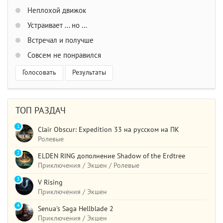
Неплохой движок
Устраивает ... но ...
Встречал и получше
Совсем не понравился
Голосовать
Результаты
ТОП РАЗДАЧ
1
Clair Obscur: Expedition 33 на русском на ПК
Ролевые
2
ELDEN RING дополнение Shadow of the Erdtree
Приключения / Экшен / Ролевые
3
V Rising
Приключения / Экшен
4
Senua's Saga Hellblade 2
Приключения / Экшен