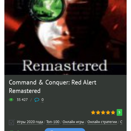
Command & Conquer: Red Alert
Remastered
35 427
/
0
5
Игры 2020 года
/
Топ-100
/
Онлайн игры
/
Онлайн стратегии
/
Страте