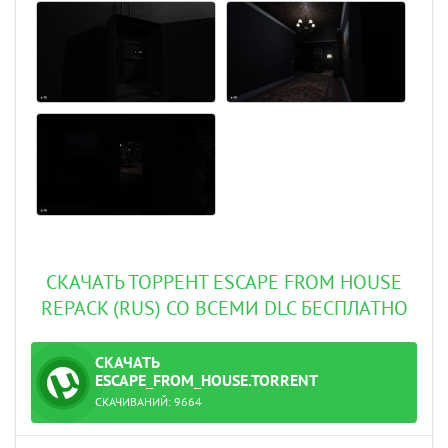
СКАЧАТЬ ТОРРЕНТ ESCAPE FROM HOUSE
REPACK (RUS) СО ВСЕМИ DLC БЕСПЛАТНО
СКАЧАТЬ
ТОРРЕНТ
ESCAPE_FROM_HOUSE.TORRENT
СКАЧИВАНИЙ:
9664