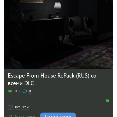
Escape From House RePack (RUS) со
всеми DLC
0
/
0
Все игры
В закладки
Пожаловаться