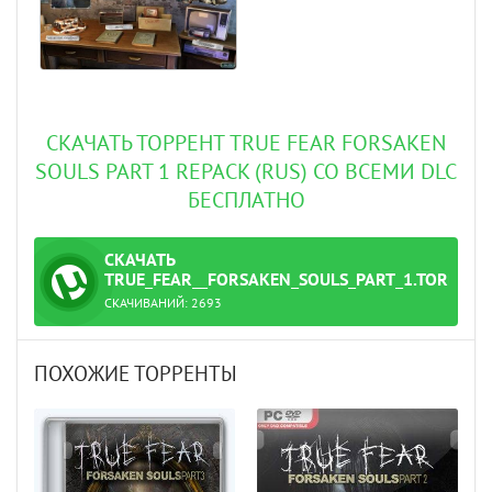
СКАЧАТЬ ТОРРЕНТ TRUE FEAR FORSAKEN
SOULS PART 1 REPACK (RUS) СО ВСЕМИ DLC
БЕСПЛАТНО
СКАЧАТЬ
ТОРРЕНТ
TRUE_FEAR__FORSAKEN_SOULS_PART_1.TORRENT
СКАЧИВАНИЙ:
2693
ПОХОЖИЕ ТОРРЕНТЫ