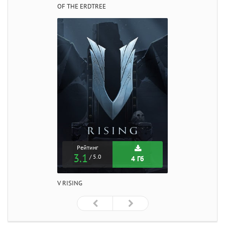
OF THE ERDTREE
Рейтинг
3.1
/ 5.0
4 Гб
V RISING