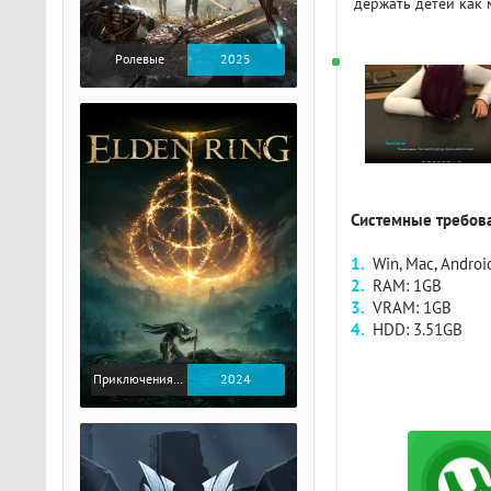
держать детей как
Ролевые
2025
Системные требова
Win, Mac, Androi
RAM: 1GB
VRAM: 1GB
HDD: 3.51GB
Приключения / Экшен / Ролевые
2024