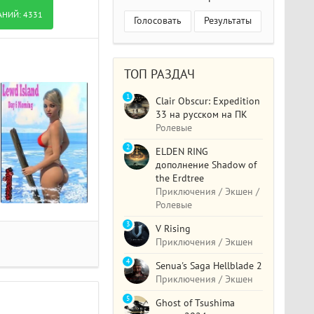
АНИЙ:
4331
Голосовать
Результаты
ТОП РАЗДАЧ
1
Clair Obscur: Expedition
33 на русском на ПК
Ролевые
2
ELDEN RING
дополнение Shadow of
the Erdtree
Приключения / Экшен /
Ролевые
3
V Rising
Приключения / Экшен
4
Senua's Saga Hellblade 2
Приключения / Экшен
5
Ghost of Tsushima