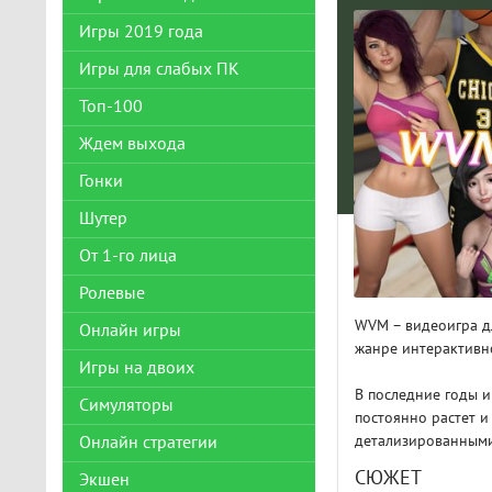
Игры 2019 года
Игры для слабых ПК
Топ-100
Ждем выхода
Гонки
Шутер
От 1-го лица
Ролевые
WVM – видеоигра д
Онлайн игры
жанре интерактивно
Игры на двоих
В последние годы и
Симуляторы
постоянно растет и
детализированными
Онлайн стратегии
СЮЖЕТ
Экшен