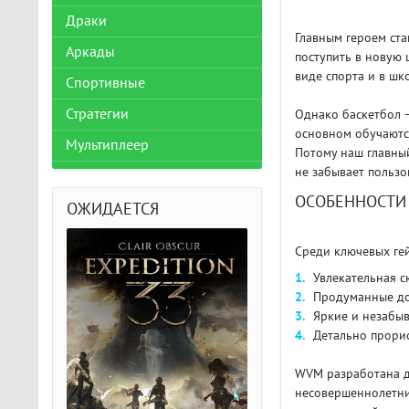
Драки
Главным героем ста
Аркады
поступить в новую 
виде спорта и в шк
Спортивные
Стратегии
Однако баскетбол –
основном обучаются
Мультиплеер
Потому наш главный
не забывает пользо
ОСОБЕННОСТИ
ОЖИДАЕТСЯ
Среди ключевых ге
Увлекательная с
Продуманные до
Яркие и незабы
Детально прори
WVM разработана д
несовершеннолетним