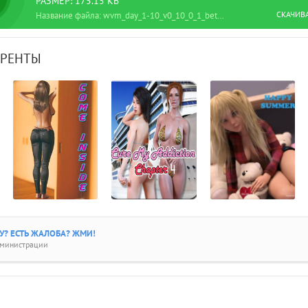
РАЗМЕР: 175.15 KB
СКАЧИВ
Название файла: wvm_day_1-10_v0_10_0_1_beta_rus.torrent
РРЕНТЫ
? ЕСТЬ ЖАЛОБА? ЖМИ!
дминистрации