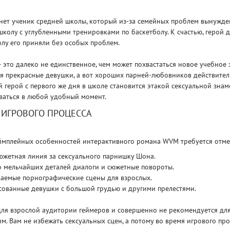
нет ученик средней школы, который из-за семейных проблем вынужде
школу с углубленными тренировками по баскетболу. К счастью, герой д
олу его приняли без особых проблем.
 это далеко не единственное, чем может похвастаться новое учебное 
 прекрасные девушки, а вот хороших парней-любовников действитель
Рейтинг
 герой с первого же дня в школе становится этакой сексуальной знам
3
/ 5.0
65 ГБ
ваться в любой удобный момент.
 ИГРОВОГО ПРОЦЕССА
ELDEN RING ДОПОЛНЕНИЕ
EL
SHADOW OF THE ERDTREE
SH
ймплейных особенностей интерактивного романа WVM требуется отме
южетная линия за сексуального парнишку Шона.
 мельчайших деталей диалоги и сюжетные повороты.
ваемые порнографические сцены для взрослых.
сованные девушки с большой грудью и другими прелестями.
ля взрослой аудитории геймеров и совершенно не рекомендуется дл
. Вам не избежать сексуальных сцен, а потому во время игрового пр