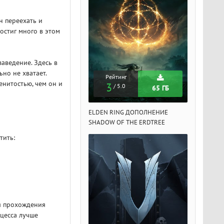
н переехать и
остиг много в этом
заведение. Здесь в
но не хватает.
Рейтинг
Рейтинг
Рейтин
енитостью, чем он и
3
3
3
/ 5.0
/ 5.0
/ 5.
65 ГБ
65 ГБ
DEN RING ДОПОЛНЕНИЕ
ELDEN RING ДОПОЛНЕНИЕ
ELDEN RIN
ADOW OF THE ERDTREE
SHADOW OF THE ERDTREE
SHADOW OF 
тить:
я прохождения
оцесса лучше