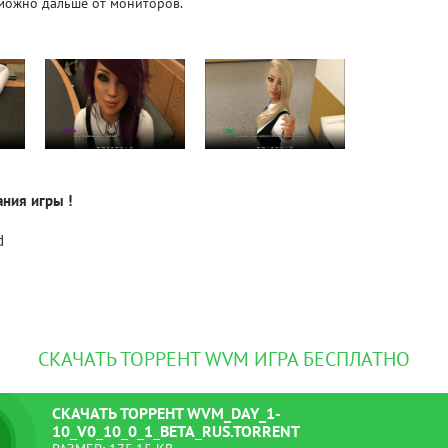
 можно дальше от мониторов.
Рейтинг
3.1
/ 5.0
4 Гб
V RISING
V R
ния игры !
d
СКАЧАТЬ ТОРРЕНТ WVM ИГРА БЕСПЛАТНО
СКАЧАТЬ
ТОРРЕНТ
WVM_DAY_1-
10_V0_10_0_1_BETA_RUS.TORRENT