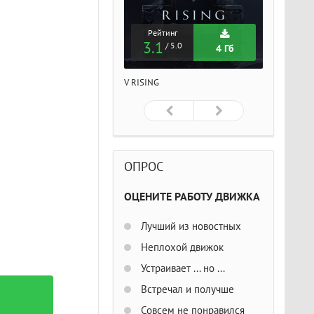
Рейтинг
Рейтинг
Рейтин
3.1
3.1
3.1
/ 5.0
/ 5.0
/ 5
4 Гб
4 Гб
ISING
V RISING
V RISING
ОПРОС
ОЦЕНИТЕ РАБОТУ ДВИЖКА
Лучший из новостных
Неплохой движок
Устраивает ... но ...
Встречал и получше
Совсем не понравился