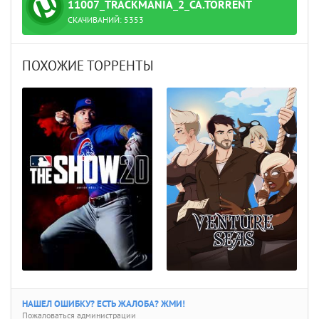
ТОРРЕНТ
11007_TRACKMANIA_2_CA.TORRENT
СКАЧИВАНИЙ:
5353
ПОХОЖИЕ ТОРРЕНТЫ
НАШЕЛ ОШИБКУ? ЕСТЬ ЖАЛОБА? ЖМИ!
Пожаловаться администрации