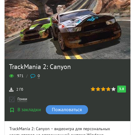
TrackMania 2: Canyon
971
/
0
3.8
2 Гб
Гонки
В закладки
Пожаловаться
TrackMania 2: Canyon – видеоигра для персональных