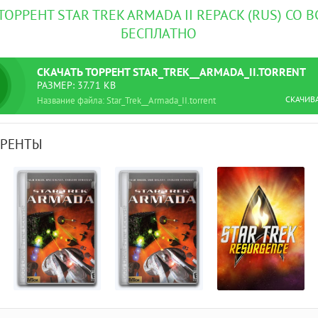
ТОРРЕНТ STAR TREK ARMADA II REPACK (RUS) СО 
БЕСПЛАТНО
СКАЧАТЬ
ТОРРЕНТ
STAR_TREK__ARMADA_II.TORRENT
РАЗМЕР: 37.71 KB
СКАЧИВ
Название файла: Star_Trek__Armada_II.torrent
РРЕНТЫ