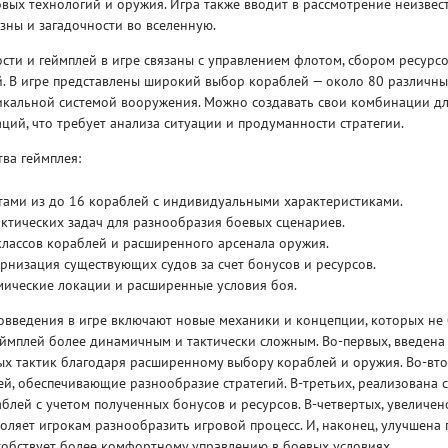
овых технологий и оружия. Игра также вводит в рассмотрение неизвес
зны и загадочности во вселенную.
ти и геймплей в игре связаны с управлением флотом, сбором ресурсо
. В игре представлены широкий выбор кораблей — около 80 различны
кальной системой вооружения. Можно создавать свои комбинации д
ий, что требует анализа ситуации и продуманности стратегии.
Рейтинг
ва геймплея:
3
/ 5.0
65 ГБ
тами из до 16 кораблей с индивидуальными характеристиками.
ктических задач для разнообразия боевых сценариев.
ELDEN RING ДОПОЛНЕНИЕ
EL
лассов кораблей и расширенного арсенала оружия.
SHADOW OF THE ERDTREE
SH
рнизация существующих судов за счет бонусов и ресурсов.
мические локации и расширенные условия боя.
овведения в игре включают новые механики и концепции, которых не
геймплей более динамичным и тактически сложным. Во-первых, введен
ых тактик благодаря расширенному выбору кораблей и оружия. Во-вт
й, обеспечивающие разнообразие стратегий. В-третьих, реализована 
лей с учетом полученных бонусов и ресурсов. В-четвертых, увеличен
воляет игрокам разнообразить игровой процесс. И, наконец, улучшена
собствует более комфортному управлению в боевых условиях.