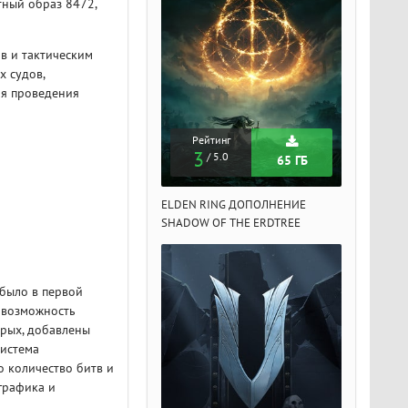
тный образ 8472,
в и тактическим
х судов,
ля проведения
Рейтинг
Рейтинг
Рейтин
3
3
3
/ 5.0
/ 5.0
/ 5.
65 ГБ
65 ГБ
DEN RING ДОПОЛНЕНИЕ
ELDEN RING ДОПОЛНЕНИЕ
ELDEN RIN
ADOW OF THE ERDTREE
SHADOW OF THE ERDTREE
SHADOW OF 
 было в первой
а возможность
орых, добавлены
система
о количество битв и
 графика и