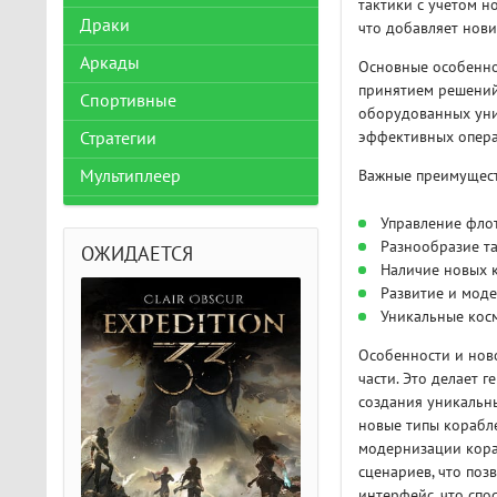
тактики с учетом н
Драки
что добавляет нови
Аркады
Основные особеннос
принятием решений
Спортивные
оборудованных уни
эффективных операц
Стратегии
Мультиплеер
Важные преимущест
Управление фло
Разнообразие та
ОЖИДАЕТСЯ
Наличие новых к
Развитие и моде
Уникальные кос
Особенности и нов
части. Это делает 
создания уникальн
новые типы корабле
модернизации кораб
сценариев, что поз
интерфейс, что спо