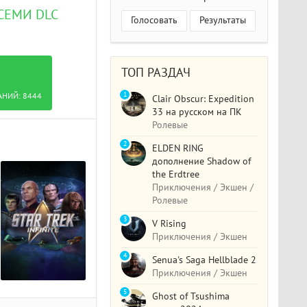
ВСЕМИ DLC
Голосовать
Результаты
ТОП РАЗДАЧ
1
АНИЙ:
8444
Clair Obscur: Expedition
33 на русском на ПК
Ролевые
2
ELDEN RING
дополнение Shadow of
the Erdtree
Приключения / Экшен /
Ролевые
3
V Rising
Приключения / Экшен
4
Senua's Saga Hellblade 2
Приключения / Экшен
5
Ghost of Tsushima