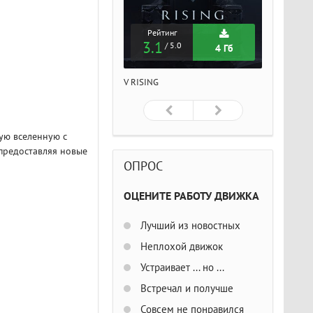
Рейтинг
Рейтинг
Рейтин
3.1
3.1
3.1
/ 5.0
/ 5.0
/ 5
4 Гб
4 Гб
ISING
V RISING
V RISING
ную вселенную с
предоставляя новые
ОПРОС
ОЦЕНИТЕ РАБОТУ ДВИЖКА
Лучший из новостных
Неплохой движок
Устраивает ... но ...
Встречал и получше
Совсем не понравился