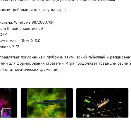
мные требования для запуска игры:
Рейтинг
3.1
/ 5.0
4 Гб
истема: Windows 98/2000/XP
ium III или аналогичный
 ОЗУ
V RISING
V R
местимая с DirectX 8.0
 около 2 ГБ
2 предлагает поклонникам глубокий тактический геймплей и расширен
ями для формирования стратегий. Игра продолжает традиции серии, 
ый опыт космических сражений.