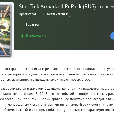
Star Trek Armada II RePack (RUS) со вс
Просмотров:
0
/
Комментариев:
0
Все игры
В закладки
Рейтинг
2 — это стратегическая игра в реальном времени, основанная на попул
3
/ 5.0
той игре игроки получают возможность управлять флотами космически
табных сражениях и защищать галактику от новых угроз.
CLAIR OBSCUR: EXPEDITION 33 НА
CLA
азворачиваются в далеком будущем, где галактика находится под уг
РУССКОМ НА ПК
РУ
и таинственного вида 8472. В центре событий — конфликты между рас
й вселенной Star Trek и новых врагов. Всё действие происходит в аль
ми и межзвездными стратегическими интригами. Игроки смогут управл
раблями, каждый из которых обладает уникальными характеристикам