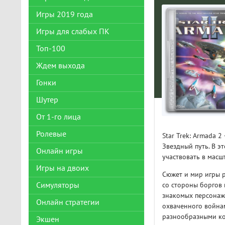
Игры 2019 года
Игры для слабых ПК
Топ-100
Ждем выхода
Гонки
Шутер
От 1-го лица
Ролевые
Star Trek: Armada 
Звездный путь. В э
Онлайн игры
участвовать в масш
Игры на двоих
Сюжет и мир игры р
Симуляторы
со стороны боргов 
знакомых персонаже
Онлайн стратегии
охваченного война
разнообразными ко
Экшен