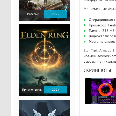
Минимальные систе
Ролевые
2025
Операционная с
Процессор: Pent
Память: 256 МБ
Видеокарта: сов
Место на диске:
Star Trek: Armada 
новыми возможност
вызовы и уникальн
СКРИНШОТЫ
Приключения / Экшен / Ролевые
2024