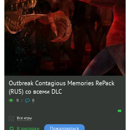
Outbreak Contagious Memories RePack
(RUS) со всеми DLC
0
/
0
Все игры
В закладки
Пожаловаться