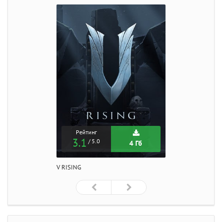
Рейтинг
3.1
/ 5.0
4 Гб
V RISING