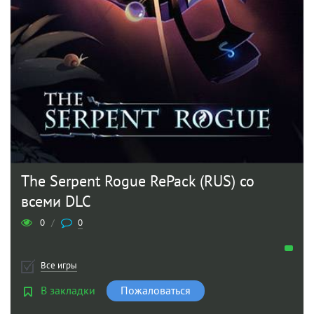
The Serpent Rogue RePack (RUS) со
всеми DLC
0
/
0
Все игры
В закладки
Пожаловаться