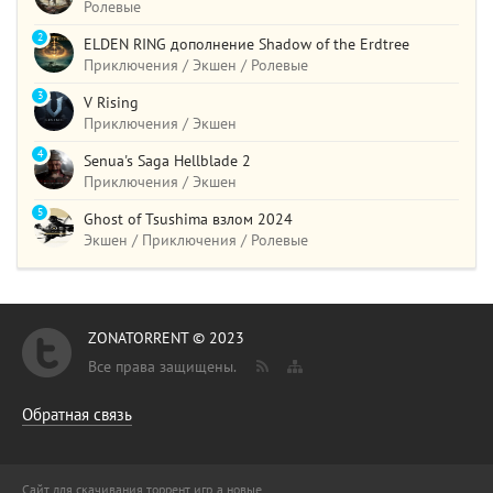
Ролевые
2
ELDEN RING дополнение Shadow of the Erdtree
Приключения / Экшен / Ролевые
3
V Rising
Приключения / Экшен
4
Senua's Saga Hellblade 2
Приключения / Экшен
5
Ghost of Tsushima взлом 2024
Экшен / Приключения / Ролевые
ZONATORRENT © 2023
Все права защищены.
Обратная связь
Сайт для скачивания торрент игр, а новые