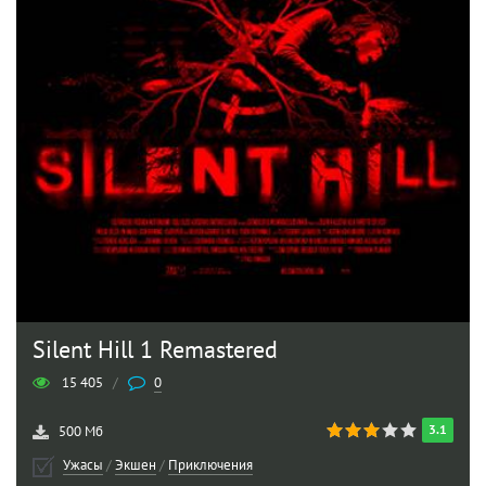
Silent Hill 1 Remastered
15 405
/
0
3.1
500 Мб
Ужасы
/
Экшен
/
Приключения