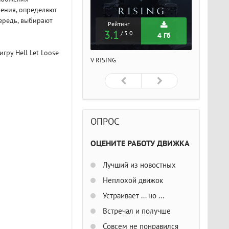
ления, определяют
ередь, выбирают
Рейтинг
Рейтинг
Рейтин
3.1
3.1
3.1
/ 5.0
/ 5.0
/ 5
4 Гб
4 Гб
игру Hell Let Loose
ISING
V RISING
V RISING
ОПРОС
ОЦЕНИТЕ РАБОТУ ДВИЖКА
Лучший из новостных
Неплохой движок
Устраивает ... но ...
Встречал и получше
Совсем не понравился