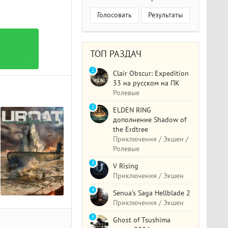
Голосовать
Результаты
ТОП РАЗДАЧ
.
1
Clair Obscur: Expedition
33 на русском на ПК
Ролевые
2
ELDEN RING
дополнение Shadow of
the Erdtree
Приключения / Экшен /
Ролевые
3
V Rising
Приключения / Экшен
4
Senua's Saga Hellblade 2
Приключения / Экшен
5
Ghost of Tsushima