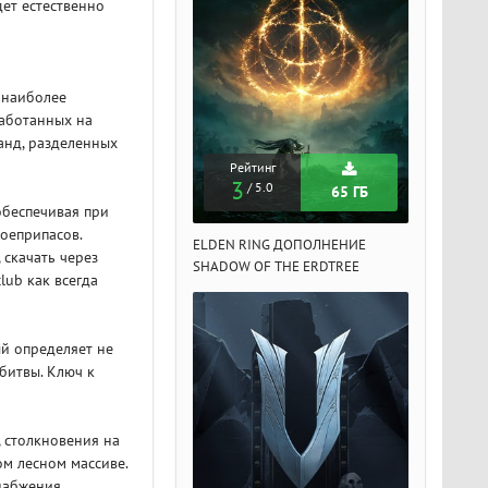
дет естественно
т наиболее
работанных на
анд, разделенных
Рейтинг
Рейтинг
Рейтин
3
3
3
/ 5.0
/ 5.0
/ 5.
65 ГБ
65 ГБ
обеспечивая при
оеприпасов.
DEN RING ДОПОЛНЕНИЕ
ELDEN RING ДОПОЛНЕНИЕ
ELDEN RIN
 скачать через
ADOW OF THE ERDTREE
SHADOW OF THE ERDTREE
SHADOW OF 
lub как всегда
ый определяет не
битвы. Ключ к
, столкновения на
ом лесном массиве.
снабжения