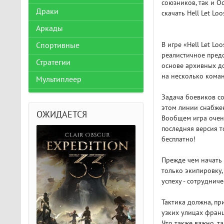
союзников, так и О
Драки
скачать Hell Let Lo
Аркады
В игре «Hell Let L
Спортивные
реалистичное предс
Стратегии
основе архивных д
на несколько коман
Мультиплеер
Задача боевиков со
этом линии снабже
ОЖИДАЕТСЯ
Вообщем игра очень
последняя версия т
бесплатно!
Прежде чем начать 
только экипировку,
успеху - сотруднич
Тактика должна, пр
узких улицах франц
Что также важно, т