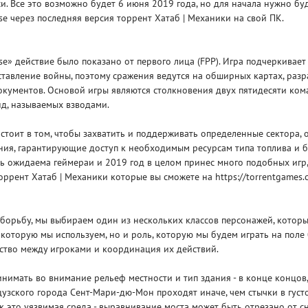
си. Все это возможно будет 6 июня 2019 года, но для начала нужно бу
ose через последняя версия торрент Хатаб | Механики на свой ПК.
oose» действие было показано от первого лица (FPP). Игра подчеркивае
тавление войны, поэтому сражения ведутся на обширных картах, раз
окументов. Основой игры являются столкновения двух пятидесяти ком
д, называемых взводами.
Рейтинг
3
/ 5.0
65 ГБ
стоит в том, чтобы захватить и поддерживать определенные сектора, 
ния, гарантирующие доступ к необходимым ресурсам типа топлива и б
ELDEN RING ДОПОЛНЕНИЕ
EL
 ожидаема геймераи и 2019 год в целом принес много подобных игр,
SHADOW OF THE ERDTREE
SH
оррент Хатаб | Механики которые вы сможете на https://torrentgames.c
борьбу, мы выбираем один из нескольких классов персонажей, котор
 которую мы используем, но и роль, которую мы будем играть на поле 
ество между игроками и координация их действий.
инимать во внимание рельеф местности и тип здания - в конце концов
узского города Сент-Мари-дю-Мон проходят иначе, чем стычки в густ
ак это уязвимая среда - выравнивание моста может быть отрезано от 