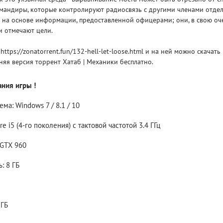
омандиры, которые контролируют радиосвязь с другими членами отде
й на основе информации, предоставленной офицерами; они, в свою оч
Рейтинг
и отмечают цели.
3.1
/ 5.0
4 Гб
https://zonatorrent.fun/132-hell-let-loose.html и на ней можно скачать 
V RISING
V R
няя версия торрент Хатаб | Механики бесплатно.
ния игры !
ма: Windows 7 / 8.1 / 10
re i5 (4-го поколения) с тактовой частотой 3.4 ГГц
 GTX 960
: 8 ГБ
 ГБ