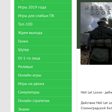
Игры 2019 года
Игры для слабых ПК
Топ-100
Ждем выхода
Гонки
Шутер
От 1-го лица
Ролевые
Онлайн игры
Игры на двоих
Симуляторы
Hell Let Loose - де
Онлайн стратегии
Действие Hell Let 
Сталинградской бит
Экшен