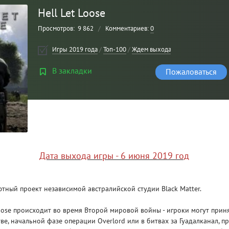
Hell Let Loose
Просмотров:
9 862
/
Комментариев:
0
Игры 2019 года
/
Топ-100
/
Ждем выхода
/
Шутер
/
От 1-го л
В закладки
Пожаловаться
Рейтинг
3
/ 5.0
Дата выхода игры - 6 июня 2019 год
CLAIR OBSCUR: EXPEDITION 33 НА
CLA
РУССКОМ НА ПК
РУ
бютный проект независимой австралийской студии Black Matter.
Loose происходит во время Второй мировой войны - игроки могут приня
ве, начальной фазе операции Overlord или в битвах за Гуадалканал, п