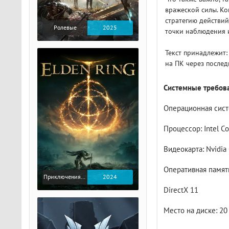
вражеской силы. К
стратегию действи
Ролевые
2025
точки наблюдения 
Текст принадлежит: 
на ПК через послед
Системные требова
Операционная систе
Процессор: Intel Co
Видеокарта: Nvidia
Оперативная память
Приключения / Экшен / Ролевые
2024
DirectX 11
Место на диске: 20