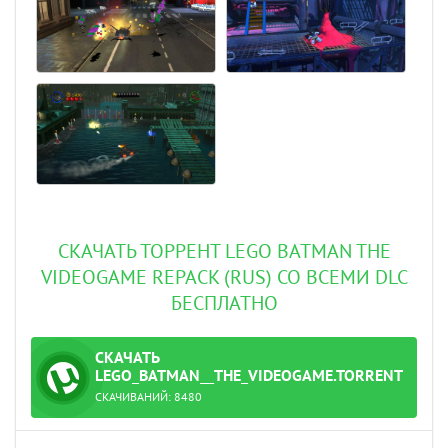
СКАЧАТЬ ТОРРЕНТ LEGO BATMAN THE
VIDEOGAME REPACK (RUS) СО ВСЕМИ DLC
БЕСПЛАТНО
СКАЧАТЬ
ТОРРЕНТ
LEGO_BATMAN__THE_VIDEOGAME.TORRENT
СКАЧИВАНИЙ:
8480