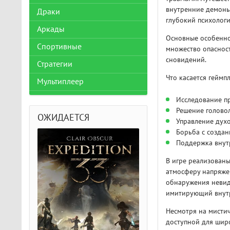
внутренние демоны 
Драки
глубокий психологи
Аркады
Основные особенно
Спортивные
множество опасност
сновидений.
Стратегии
Что касается геймп
Мультиплеер
Исследование п
Решение голово
ОЖИДАЕТСЯ
Управление духо
Борьба с созда
Поддержка внут
В игре реализован
атмосферу напряжен
обнаружения невид
имитирующий внутр
Несмотря на мисти
доступной для широ