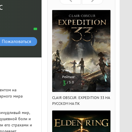
C
Пожаловаться
Рейтинг
Рейтинг
Рейтин
3
3
3
/ 5.0
/ 5.0
/ 5.
центом на
марного мира
IR OBSCUR: EXPEDITION 33 НА
CLAIR OBSCUR: EXPEDITION 33 НА
CLAIR OBSCU
ССКОМ НА ПК
РУССКОМ НА ПК
РУССКОМ НА
ричудливый мир,
 душевной боли и
и его страхами и
одолевает