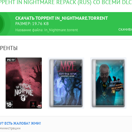
РРЕНТ IN NIGHTMARE REPACK (RUS) СО ВСЕМИ DL
СКАЧАТЬ
ТОРРЕНТ
IN_NIGHTMARE.TORRENT
РАЗМЕР: 19.76 KB
СКАЧИВ
Название файла: In_Nightmare.torrent
РРЕНТЫ
? ЕСТЬ ЖАЛОБА? ЖМИ!
дминистрации