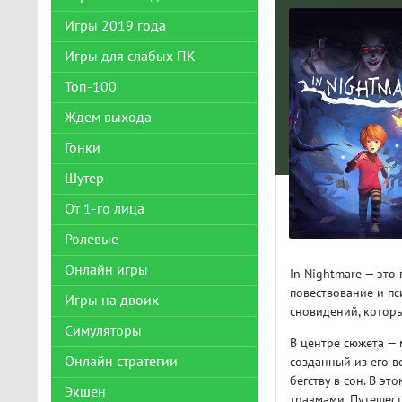
Игры 2019 года
Игры для слабых ПК
Топ-100
Ждем выхода
Гонки
Шутер
От 1-го лица
Ролевые
Онлайн игры
In Nightmare — это
повествование и пс
Игры на двоих
сновидений, которы
Симуляторы
В центре сюжета — 
Онлайн стратегии
созданный из его в
бегству в сон. В э
Экшен
травмами. Путешест