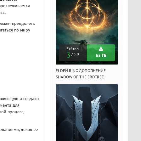
прослеживается
вь.
олжен преодолеть
гаться по миру
Рейтинг
Рейтинг
Рейтин
3
3
3
/ 5.0
/ 5.0
/ 5.
65 ГБ
65 ГБ
DEN RING ДОПОЛНЕНИЕ
ELDEN RING ДОПОЛНЕНИЕ
ELDEN RIN
ADOW OF THE ERDTREE
SHADOW OF THE ERDTREE
SHADOW OF 
авляющую и создают
мента для
ой процесс,
ованиями, делая ее