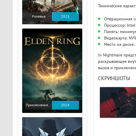
Технические характ
Ролевые
2025
Операционная с
Процессор: Intel
Память: миниму
Видеокарта: NVI
Место на диске:
In Nightmare предс
раскрывающее внутр
вызов и приключени
СКРИНШОТЫ
Приключения / Экшен / Ролевые
2024