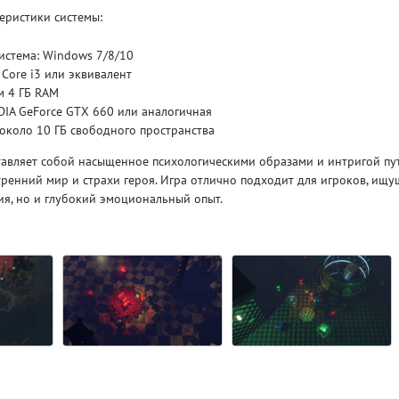
еристики системы:
Рейтинг
истема: Windows 7/8/10
3.1
/ 5.0
4 Гб
 Core i3 или эквивалент
м 4 ГБ RAM
V RISING
V R
DIA GeForce GTX 660 или аналогичная
 около 10 ГБ свободного пространства
тавляет собой насыщенное психологическими образами и интригой пу
енний мир и страхи героя. Игра отлично подходит для игроков, ищу
я, но и глубокий эмоциональный опыт.