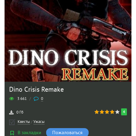
Dino Crisis Remake
3 661
/
0
4
0 Гб
Квесты
/
Ужасы
В закладки
Пожаловаться