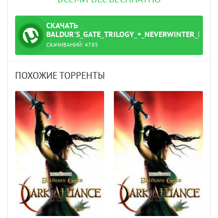
СКАЧАТЬ
ТОРРЕНТ
BALDUR'S_GATE_TRILOGY_+_NEVERWINTER_NIGH
СКАЧИВАНИЙ:
4785
t
ПОХОЖИЕ ТОРРЕНТЫ