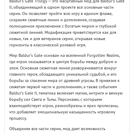
Baldur’s Gate Trilogy — это масштабный мод для Baldur's Gate
II, объединяющий в одном проекте все основные части
серии. Он позволяет пройти всю игру в едином флаже,
сохраняя сюжетные линии и дополнения, создавая
полноценное приключение с богатым миром и глубокой
сюжетной линией. Модификация приветствуется как для
новых, так и для ветеранов серии, открывая новые
горизонты в классической ролевой игре.
Мир Baldur’s Gate основан на вселенной Forgotten Realms,
где игрок оказывается в центре борьбы между добром и
злом. Основная сюжетная линия разворачивается вокруг
главного героя, обладающего уникальной судьбой, и его
борьбы за спасение мира от древней угрозы. В привязке к
сюжетам первой части и дополнениям, а также событиям
Baldur’s Gate II, тематика включает магию, интриги и вечную
борьбу сил Света и Тьмы. Персонажи, с которыми
взаимодействует игрок, разнообразны и ярко прописаны,
что добавляет эмоциональную насыщенность игровому
процессу.
Объединяя все части серии, мод дает возможность