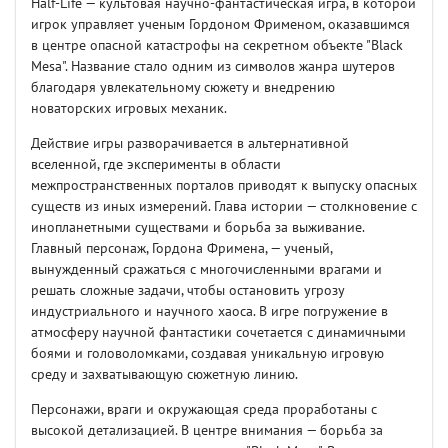
Half-Life — культовая научно-фантастическая игра, в которой
игрок управляет ученым Гордоном Фрименом, оказавшимся
в центре опасной катастрофы на секретном объекте "Black
Mesa". Название стало одним из символов жанра шутеров
благодаря увлекательному сюжету и внедрению
новаторских игровых механик.
Действие игры разворачивается в альтернативной
вселенной, где эксперименты в области
межпространственных порталов приводят к выпуску опасных
существ из иных измерений. Глава истории — столкновение с
инопланетными существами и борьба за выживание.
Главный персонаж, Гордона Фримена, — ученый,
вынужденный сражаться с многочисленными врагами и
решать сложные задачи, чтобы остановить угрозу
индустриального и научного хаоса. В игре погружение в
атмосферу научной фантастики сочетается с динамичными
боями и головоломками, создавая уникальную игровую
среду и захватывающую сюжетную линию.
Персонажи, враги и окружающая среда проработаны с
высокой детализацией. В центре внимания — борьба за