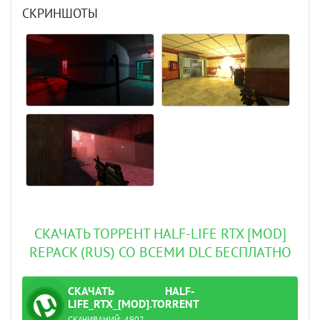
СКРИНШОТЫ
СКАЧАТЬ ТОРРЕНТ HALF-LIFE RTX [MOD]
REPACK (RUS) СО ВСЕМИ DLC БЕСПЛАТНО
СКАЧАТЬ
HALF-
ТОРРЕНТ
LIFE_RTX_[MOD].TORRENT
СКАЧИВАНИЙ:
4902