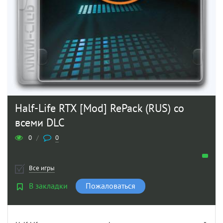
Half-Life RTX [Mod] RePack (RUS) со
всеми DLC
0
/
0
Все игры
В закладки
Пожаловаться