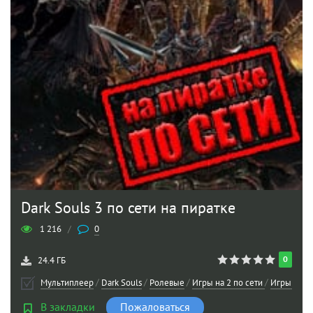
Dark Souls 3 по сети на пиратке
1 216
/
0
0
24.4 ГБ
Мультиплеер
/
Dark Souls
/
Ролевые
/
Игры на 2 по сети
/
Игры в ко
В закладки
Пожаловаться