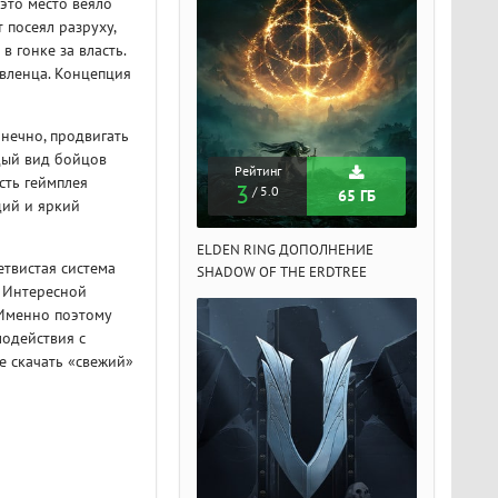
это место веяло
 посеял разруху,
в гонке за власть.
авленца. Концепция
онечно, продвигать
дый вид бойцов
Рейтинг
Рейтинг
Рейтин
сть геймплея
3
3
3
/ 5.0
/ 5.0
/ 5.
65 ГБ
65 ГБ
щий и яркий
DEN RING ДОПОЛНЕНИЕ
ELDEN RING ДОПОЛНЕНИЕ
ELDEN RIN
етвистая система
ADOW OF THE ERDTREE
SHADOW OF THE ERDTREE
SHADOW OF 
. Интересной
 Именно поэтому
модействия с
е скачать «свежий»