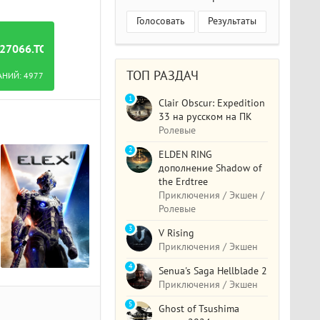
Голосовать
Результаты
27066.TORRENT
ТОП РАЗДАЧ
АНИЙ:
4977
1
Clair Obscur: Expedition
33 на русском на ПК
Ролевые
2
ELDEN RING
дополнение Shadow of
the Erdtree
Приключения / Экшен /
Ролевые
3
V Rising
Приключения / Экшен
4
Senua's Saga Hellblade 2
Приключения / Экшен
5
Ghost of Tsushima