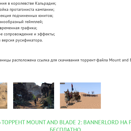
ния в королевстве Кальрадия;
ойка протагониста кампании;
Рейтинг
лекция подчиненных юнитов;
3.1
/ 5.0
4 Гб
знообразный геймплей;
овременная графика;
ое сопровождение и эффекты;
V RISING
V R
 версия русификатора.
аницы расположена ссылка для скачивания торрент-файла Mount and B
 ТОРРЕНТ MOUNT AND BLADE 2: BANNERLORD НА
БЕСПЛАТНО