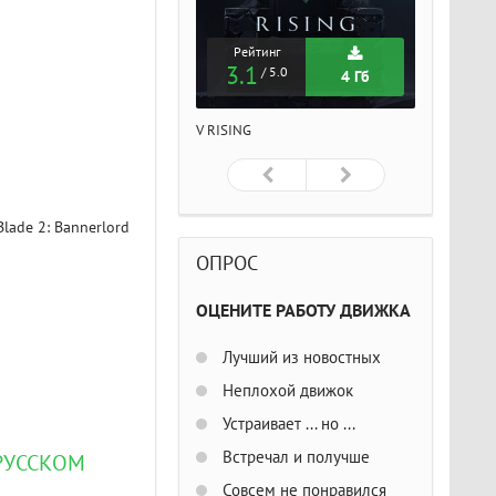
Рейтинг
Рейтинг
Рейтин
3.1
3.1
3.1
/ 5.0
/ 5.0
/ 5
4 Гб
4 Гб
ISING
V RISING
V RISING
lade 2: Bannerlord
ОПРОС
ОЦЕНИТЕ РАБОТУ ДВИЖКА
Лучший из новостных
Неплохой движок
Устраивает ... но ...
Встречал и получше
 РУССКОМ
Совсем не понравился