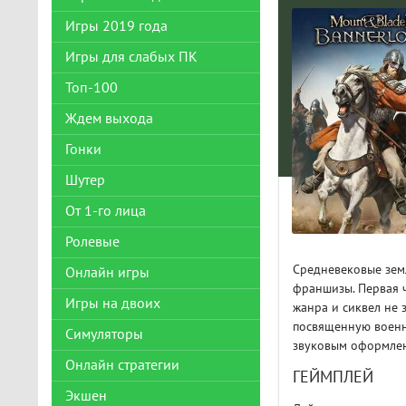
Игры 2019 года
Игры для слабых ПК
Топ-100
Ждем выхода
Гонки
Шутер
От 1-го лица
Ролевые
Средневековые земл
Онлайн игры
франшизы. Первая 
Игры на двоих
жанра и сиквел не 
посвященную военн
Симуляторы
звуковым оформле
Онлайн стратегии
ГЕЙМПЛЕЙ
Экшен