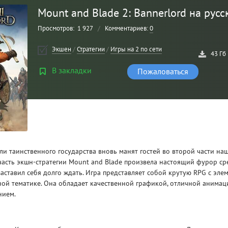
Mount and Blade 2: Bannerlord на рус
Просмотров:
1 927
/
Комментариев:
0
Экшен
/
Стратегии
/
Игры на 2 по сети
43 Гб
В закладки
Пожаловаться
Рейтинг
3
/ 5.0
и таинственного государства вновь манят гостей во второй части н
часть экшн-стратегии Mount and Blade произвела настоящий фурор с
CLAIR OBSCUR: EXPEDITION 33 НА
CLA
заставил себя долго ждать. Игра представляет собой крутую RPG с эле
РУССКОМ НА ПК
РУ
ой тематике. Она обладает качественной графикой, отличной анима
нием.