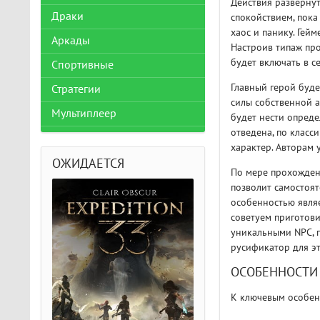
Действия развернут
Драки
спокойствием, пока
хаос и панику. Гейм
Аркады
Настроив типаж про
будет включать в с
Спортивные
Главный герой буде
Стратегии
силы собственной 
Мультиплеер
будет нести опреде
отведена, по класс
характер. Авторам 
ОЖИДАЕТСЯ
По мере прохождени
позволит самостоят
особенностью являе
советуем приготови
уникальными NPC, п
русификатор для эт
ОСОБЕННОСТИ
К ключевым особенн