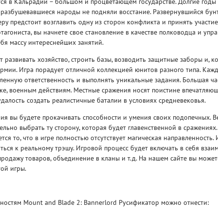
ся в Кальрадии – большом и процветающем государстве. Долгие годы 
 разбушевавшиеся народы не подняли восстание. Развернувшийся бунт
еру предстоит возглавить одну из сторон конфликта и принять участие 
тагониста, вы начнете свое становление в качестве полководца и упр
ебя массу интереснейших занятий.
т развивать хозяйство, строить базы, возводить защитные заборы и, к
армии. Игра порадует отличной коллекцией юнитов разного типа. Каж
Рейтинг
ленную ответственность и выполнять уникальные задания. Большая ча
3
/ 5.0
65 ГБ
ике, военным действиям. Местные сражения носят поистине впечатляю
удалость создать реалистичные баталии в условиях средневековья.
ELDEN RING ДОПОЛНЕНИЕ
EL
я вы будете прокачивать способности и умения своих подопечных. В
SHADOW OF THE ERDTREE
SH
ельно выбрать ту сторону, которая будет главенственной в сражениях
тся то, что в игре полностью отсутствует магическая направленность.
ться к реальному трэшу. Игровой процесс будет включать в себя взаи
родажу товаров, объединение в кланы и т.д. На нашем сайте вы может
ой игры.
остям Mount and Blade 2: Bannerlord Русификатор можно отнести: