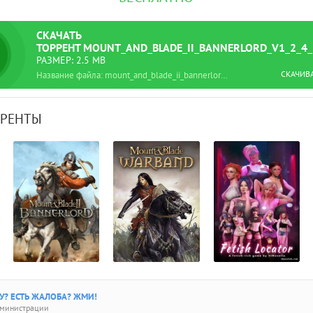
СКАЧАТЬ
ТОРРЕНТ
MOUNT_AND_BLADE_II_BANNERLORD_V1_2_4_
РАЗМЕР: 2.5 MB
СКАЧИВ
Название файла: mount_and_blade_ii_bannerlord_v1_2_4_27066.torrent
РРЕНТЫ
? ЕСТЬ ЖАЛОБА? ЖМИ!
дминистрации