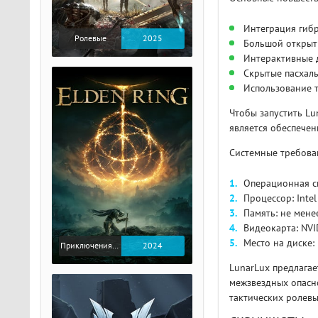
Интеграция гиб
Ролевые
2025
Большой открыт
Интерактивные 
Скрытые пасхаль
Использование т
Чтобы запустить Lu
является обеспече
Системные требова
Операционная си
Процессор: Intel
Память: не мене
Видеокарта: NVI
Место на диске:
Приключения / Экшен / Ролевые
2024
LunarLux предлага
межзвездных опасн
тактических ролевы