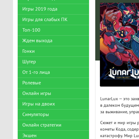
Игры 2019 года
Игры для слабых ПК
Топ-100
Ждем выхода
Гонки
Шутер
От 1-го лица
Ролевые
Онлайн игры
LunarLux — это зах
Игры на двоих
в далеком будущем
за выживание, упра
Симуляторы
Сюжет и мир игры р
Онлайн стратегии
кометы Кода, соде
Экшен
катастрофу. Мир L