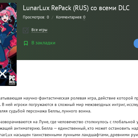
LunarLux RePack (RUS) со всеми DLC
Просмотров:
0
/
Комментариев:
0
Все игры
В закладки
Рейтинг
3
/ 5.0
ватывающая научно-фантастическая ролевая игра, действие которой п
CLAIR OBSCUR: EXPEDITION 33 НА
CLA
. В ней игроки погружаются в сложный мир межзвездных интриг, иссл
РУССКОМ НА ПК
РУ
вляя судьбой персонажа Беллы, лунного воина.
азворачиваются на Луне, где человечество столкнулось с глобальной 
ржащей антиматерию. Белла — единственный, кто может остановить н
unarLux насыщен таинственными лунными ландшафтами, древними ру