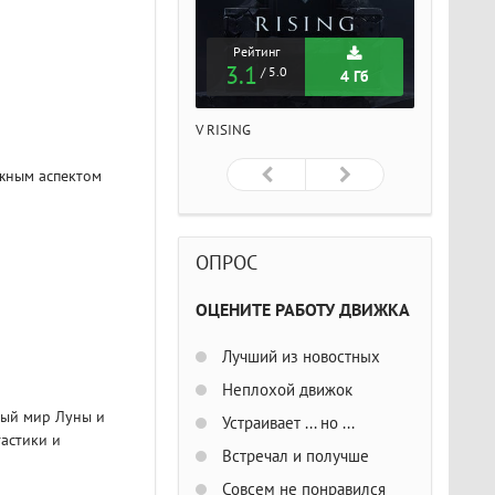
Рейтинг
Рейтинг
Рейтин
3.1
3.1
3.1
/ 5.0
/ 5.0
/ 5
4 Гб
4 Гб
ISING
V RISING
V RISING
ажным аспектом
ОПРОС
ОЦЕНИТЕ РАБОТУ ДВИЖКА
Лучший из новостных
Неплохой движок
ный мир Луны и
Устраивает ... но ...
астики и
Встречал и получше
Совсем не понравился