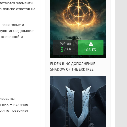
летаются элементы
о поиске ответов на
ю пошаговые и
твуют исследование
 вселенной и
Рейтинг
Рейтинг
Рейтин
3
3
3
/ 5.0
/ 5.0
/ 5.
65 ГБ
65 ГБ
DEN RING ДОПОЛНЕНИЕ
ELDEN RING ДОПОЛНЕНИЕ
ELDEN RIN
ADOW OF THE ERDTREE
SHADOW OF THE ERDTREE
SHADOW OF 
лизованы
 них — наличие
, что позволяет