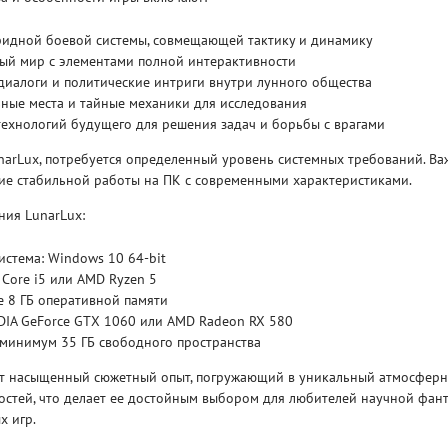
ридной боевой системы, совмещающей тактику и динамику
Рейтинг
ый мир с элементами полной интерактивности
3.1
/ 5.0
4 Гб
диалоги и политические интриги внутри лунного общества
ные места и тайные механики для исследования
V RISING
V R
ехнологий будущего для решения задач и борьбы с врагами
narLux, потребуется определенный уровень системных требований. В
ние стабильной работы на ПК с современными характеристиками.
ния LunarLux:
стема: Windows 10 64-bit
 Core i5 или AMD Ryzen 5
е 8 ГБ оперативной памяти
DIA GeForce GTX 1060 или AMD Radeon RX 580
 минимум 35 ГБ свободного пространства
ет насыщенный сюжетный опыт, погружающий в уникальный атмосфер
остей, что делает ее достойным выбором для любителей научной фант
х игр.