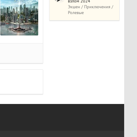
взлом 2024
Экшен / Приключения /
Ролевые