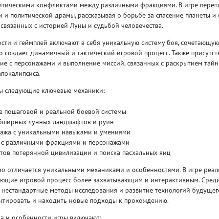
итическими конфликтами между различными фракциями. В игре переп
 и политической драмы, рассказывая о борьбе за спасение планеты и 
 связанных с историей Луны и судьбой человечества.
сти и геймплей включают в себя уникальную систему боя, сочетающу
о создает динамичный и тактический игровой процесс. Также присутс
ие с персонажами и выполнение миссий, связанных с раскрытием тайн
покалипсиса.
Рейтинг
3
/ 5.0
65 ГБ
ны следующие ключевые механики:
ELDEN RING ДОПОЛНЕНИЕ
EL
 пошаговой и реальной боевой системы
SHADOW OF THE ERDTREE
SH
бширных лунных ландшафтов и руин
нажа с уникальными навыками и умениями
 с различными фракциями и персонажами
тов потерянной цивилизации и поиска пасхальных яиц
во отличается уникальными механиками и особенностями. В игре реа
ающие игровой процесс более захватывающим и интерактивным. Среди
 нестандартные методы исследования и развитие технологий будущего
нтировать и находить новые подходы к прохождению.
а и особенности игры включают: