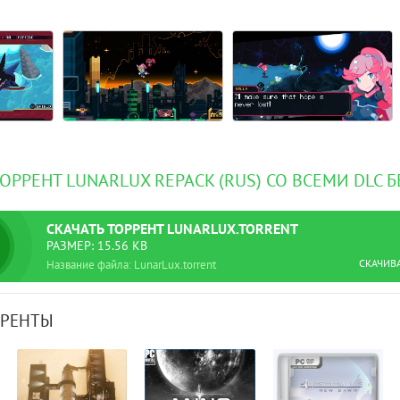
ТОРРЕНТ LUNARLUX REPACK (RUS) СО ВСЕМИ DLC 
СКАЧАТЬ
ТОРРЕНТ
LUNARLUX.TORRENT
РАЗМЕР: 15.56 KB
СКАЧИВ
Название файла: LunarLux.torrent
РРЕНТЫ