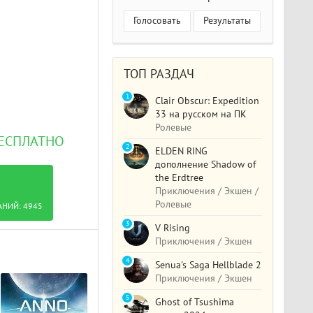
Голосовать
Результаты
ТОП РАЗДАЧ
1
Clair Obscur: Expedition
33 на русском на ПК
Ролевые
БЕСПЛАТНО
2
ELDEN RING
дополнение Shadow of
the Erdtree
Приключения / Экшен /
Ролевые
АНИЙ:
4945
3
V Rising
Приключения / Экшен
4
Senua's Saga Hellblade 2
Приключения / Экшен
5
Ghost of Tsushima