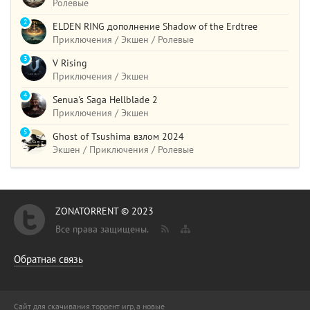
Ролевые
2
ELDEN RING дополнение Shadow of the Erdtree
Приключения / Экшен / Ролевые
3
V Rising
Приключения / Экшен
4
Senua's Saga Hellblade 2
Приключения / Экшен
5
Ghost of Tsushima взлом 2024
Экшен / Приключения / Ролевые
ZONATORRENT © 2023
Все права защищены.
Обратная связь
Сайт для скачивания торрент игр, а новые