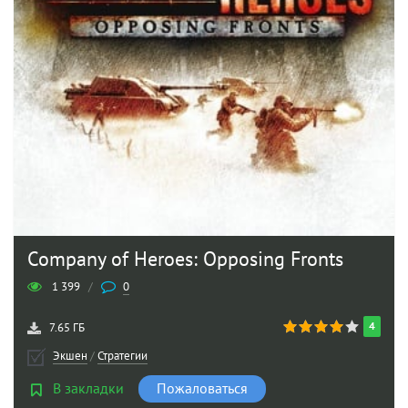
Company of Heroes: Opposing Fronts
1 399
/
0
4
7.65 ГБ
Экшен
/
Стратегии
В закладки
Пожаловаться