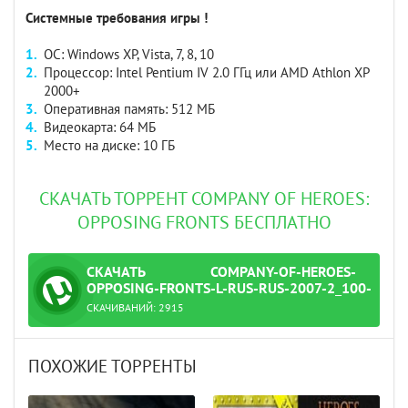
Системные требования игры !
ОС: Windows XP, Vista, 7, 8, 10
Процессор: Intel Pentium IV 2.0 ГГц или AMD Athlon XP
2000+
Оперативная память: 512 МБ
Видеокарта: 64 МБ
Место на диске: 10 ГБ
СКАЧАТЬ ТОРРЕНТ COMPANY OF HEROES:
OPPOSING FRONTS БЕСПЛАТНО
СКАЧАТЬ
COMPANY-OF-HEROES-
ТОРРЕНТ
OPPOSING-FRONTS-L-RUS-RUS-2007-2_100-
2_400-BUKA.TORRENT
СКАЧИВАНИЙ:
2915
7-2_100-2_400-buka.torrent
ПОХОЖИЕ ТОРРЕНТЫ