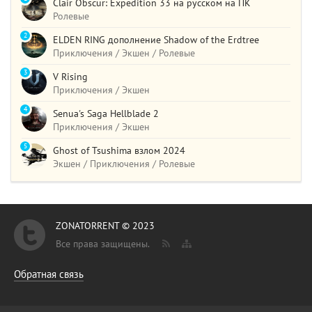
Clair Obscur: Expedition 33 на русском на ПК
Ролевые
2
ELDEN RING дополнение Shadow of the Erdtree
Приключения / Экшен / Ролевые
3
V Rising
Приключения / Экшен
4
Senua's Saga Hellblade 2
Приключения / Экшен
5
Ghost of Tsushima взлом 2024
Экшен / Приключения / Ролевые
ZONATORRENT © 2023
Все права защищены.
Обратная связь