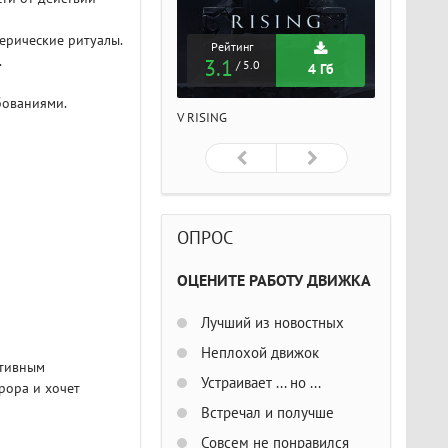
ерические ритуалы.
Рейтинг
Рейтинг
Рейтин
.
3.1
3.1
3.1
/ 5.0
/ 5.0
/ 5
4 Гб
4 Гб
бованиями.
ISING
V RISING
V RISING
ОПРОС
ОЦЕНИТЕ РАБОТУ ДВИЖКА
Лучший из новостных
Неплохой движок
ктивным
Устраивает ... но ...
рора и хочет
Встречал и получше
Совсем не понравился