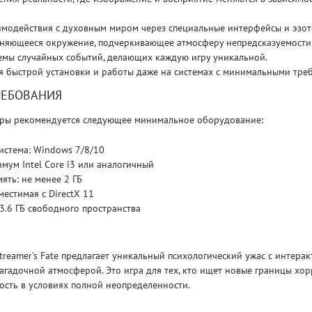
имодействия с духовным миром через специальные интерфейсы и эзот
Рейтинг
няющееся окружение, подчеркивающее атмосферу непредсказуемости
3.1
/ 5.0
4 Гб
емы случайных событий, делающих каждую игру уникальной.
я быстрой установки и работы даже на системах с минимальными тре
V RISING
V R
РЕБОВАНИЯ
ры рекомендуется следующее минимальное оборудование:
истема: Windows 7/8/10
мум Intel Core i3 или аналогичный
ять: не менее 2 ГБ
местимая с DirectX 11
 3.6 ГБ свободного пространства
treamer's Fate предлагает уникальный психологический ужас с интера
агадочной атмосферой. Это игра для тех, кто ищет новые границы хор
ость в условиях полной неопределенности.