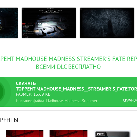
РРЕНТ MADHOUSE MADNESS STREAMER'S FATE REPA
ВСЕМИ DLC БЕСПЛАТНО
СКАЧАТЬ
ТОРРЕНТ
MADHOUSE_MADNESS__STREAMER'S_FATE.TO
РАЗМЕР: 13.69 KB
СКАЧИВ
Название файла: Madhouse_Madness__Streamer's_Fate.torrent
РРЕНТЫ