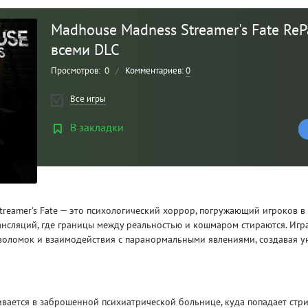
Madhouse Madness Streamer's Fate ReP
всеми DLC
Просмотров:
0
/
Комментариев:
0
Все игры
В закладки
Рейтинг
3
/ 5.0
treamer's Fate — это психологический хоррор, погружающий игроков в
нсляций, где границы между реальностью и кошмаром стираются. Игра
CLAIR OBSCUR: EXPEDITION 33 НА
CLA
оволомок и взаимодействия с паранормальными явлениями, создавая 
РУССКОМ НА ПК
РУ
вается в заброшенной психиатрической больнице, куда попадает стри