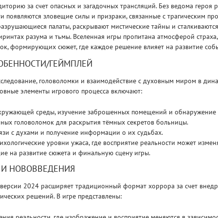
иторию за счет опасных и загадочных трансляций. Без ведома героя 
ути появляются зловещие силы и призраки, связанные с трагическим п
азрушающиеся палаты, раскрывают мистические тайны и сталкиваются
ринтах разума и тьмы. Вселенная игры пропитана атмосферой страха,
ок, формирующих сюжет, где каждое решение влияет на развитие соб
ОБЕННОСТИ/ГЕЙМПЛЕЙ
Рейтинг
сследование, головоломки и взаимодействие с духовным миром в ди
3
/ 5.0
65 ГБ
новные элементы игрового процесса включают:
ELDEN RING ДОПОЛНЕНИЕ
EL
кружающей среды, изучение заброшенных помещений и обнаружение 
SHADOW OF THE ERDTREE
SH
чных головоломок для раскрытия тёмных секретов больницы.
язи с духами и получение информации о их судьбах.
ихологические уровни ужаса, где восприятие реальности может изменя
ие на развитие сюжета и финальную сцену игры.
 И НОВОВВЕДЕНИЯ
 версии 2024 расширяет традиционный формат хоррора за счет внед
ических решений. В игре представлены:
ния реальности, где изображение и восприятие меняются в зависимос