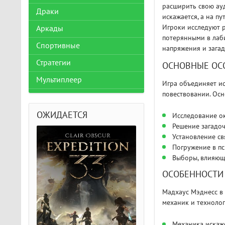
расширить свою ауд
Драки
искажается, а на п
Игроки исследуют р
Аркады
потерянными в лаби
Спортивные
напряжения и загад
Стратегии
ОСНОВНЫЕ ОС
Мультиплеер
Игра объединяет и
повествовании. Ос
ОЖИДАЕТСЯ
Исследование о
Решение загадо
Установление св
Погружение в пс
Выборы, влияющ
ОСОБЕННОСТИ
Мадхаус Мэднесс в
механик и технолог
Механика искаже