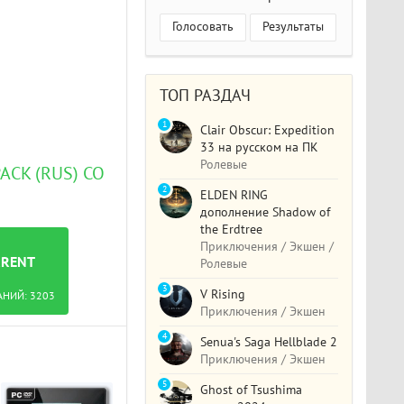
Голосовать
Результаты
ТОП РАЗДАЧ
1
Clair Obscur: Expedition
33 на русском на ПК
Ролевые
CK (RUS) СО
2
ELDEN RING
дополнение Shadow of
the Erdtree
Приключения / Экшен /
RRENT
Ролевые
3
V Rising
АНИЙ:
3203
Приключения / Экшен
4
Senua's Saga Hellblade 2
Приключения / Экшен
5
Ghost of Tsushima