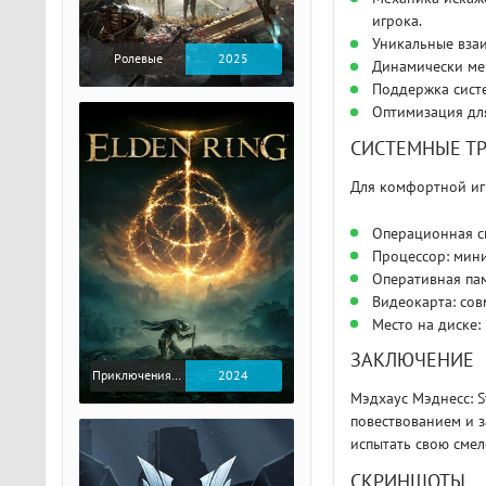
игрока.
Уникальные вза
Ролевые
2025
Динамически ме
Поддержка сист
Оптимизация дл
СИСТЕМНЫЕ Т
Для комфортной иг
Операционная с
Процессор: мини
Оперативная пам
Видеокарта: сов
Место на диске:
ЗАКЛЮЧЕНИЕ
Приключения / Экшен / Ролевые
2024
Мэдхаус Мэднесс: S
повествованием и з
испытать свою смел
СКРИНШОТЫ