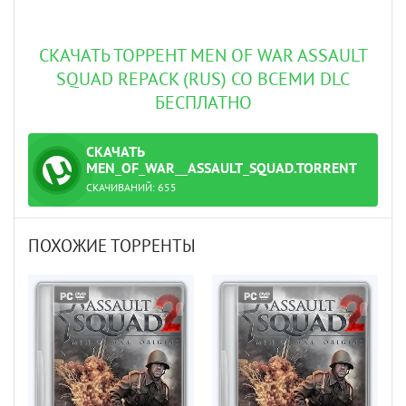
СКАЧАТЬ ТОРРЕНТ MEN OF WAR ASSAULT
SQUAD REPACK (RUS) СО ВСЕМИ DLC
БЕСПЛАТНО
СКАЧАТЬ
ТОРРЕНТ
MEN_OF_WAR__ASSAULT_SQUAD.TORRENT
СКАЧИВАНИЙ:
655
ПОХОЖИЕ ТОРРЕНТЫ