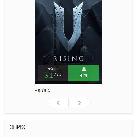
Рейтинг
3.1
/ 5.0
4 Гб
V RISING
ОПРОС