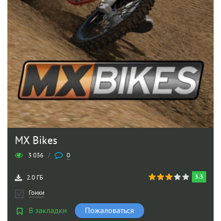
MX Bikes
3 036
/
0
3.3
2.0 ГБ
Гонки
В закладки
Пожаловаться