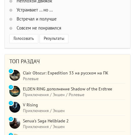
Неплохой движок
Устраивает ... но ...
Встречал и получше
Совсем не понравился
Голосовать
Результаты
ТОП РАЗДАЧ
1
Clair Obscur: Expedition 33 на русском на ПК
Ролевые
2
ELDEN RING дополнение Shadow of the Erdtree
Приключения / Экшен / Ролевые
3
V Rising
Приключения / Экшен
4
Senua's Saga Hellblade 2
Приключения / Экшен