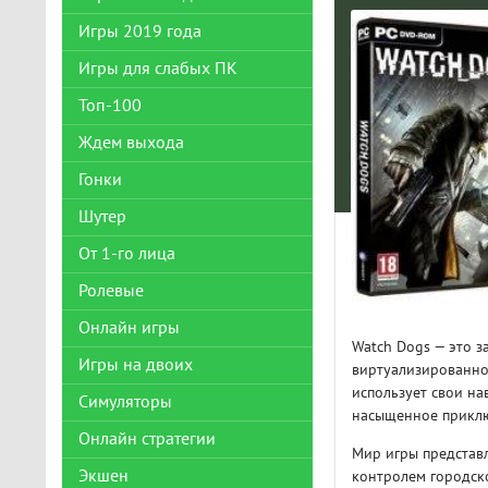
Игры 2019 года
Игры для слабых ПК
Топ-100
Ждем выхода
Гонки
Шутер
От 1-го лица
Ролевые
Онлайн игры
Watch Dogs — это з
Игры на двоих
виртуализированно
использует свои на
Симуляторы
насыщенное приклю
Онлайн стратегии
Мир игры представл
Экшен
контролем городско