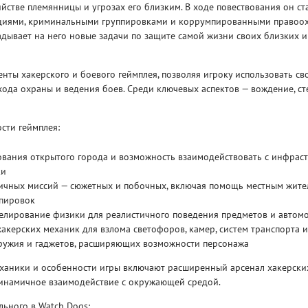
ийстве племянницы и угрозах его близким. В ходе повествования он ст
циями, криминальными группировками и коррумпированными правоо
адывает на него новые задачи по защите самой жизни своих близких 
енты хакерского и боевого геймплея, позволяя игроку использовать св
хода охраны и ведения боев. Среди ключевых аспектов — вождение, ст
Рейтинг
3
/ 5.0
65 ГБ
сти геймплея:
ELDEN RING ДОПОЛНЕНИЕ
EL
вания открытого города и возможность взаимодействовать с инфраст
SHADOW OF THE ERDTREE
SH
ки
ичных миссий — сюжетных и побочных, включая помощь местным жите
ппировок
елирование физики для реалистичного поведения предметов и автом
акерских механик для взлома светофоров, камер, систем транспорта
ружия и гаджетов, расширяющих возможности персонажа
аники и особенности игры включают расширенный арсенал хакерски
динамичное взаимодействие с окружающей средой.
льного в Watch Dogs: