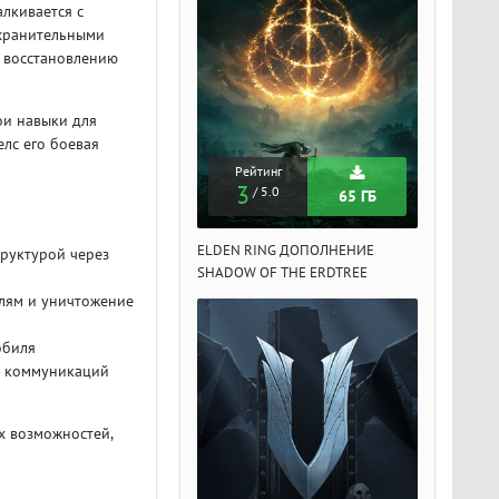
алкивается с
хранительными
и восстановлению
ои навыки для
елс его боевая
Рейтинг
Рейтинг
Рейтин
3
3
3
/ 5.0
/ 5.0
/ 5.
65 ГБ
65 ГБ
DEN RING ДОПОЛНЕНИЕ
ELDEN RING ДОПОЛНЕНИЕ
ELDEN RIN
руктурой через
ADOW OF THE ERDTREE
SHADOW OF THE ERDTREE
SHADOW OF 
лям и уничтожение
обиля
 и коммуникаций
х возможностей,