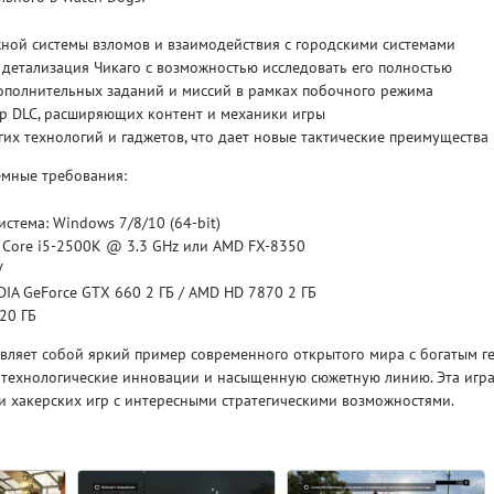
ной системы взломов и взаимодействия с городскими системами
Рейтинг
детализация Чикаго с возможностью исследовать его полностью
3.1
/ 5.0
4 Гб
ополнительных заданий и миссий в рамках побочного режима
 DLC, расширяющих контент и механики игры
V RISING
V R
их технологий и гаджетов, что дает новые тактические преимущества
мные требования:
стема: Windows 7/8/10 (64-bit)
l Core i5-2500K @ 3.3 GHz или AMD FX-8350
У
DIA GeForce GTX 660 2 ГБ / AMD HD 7870 2 ГБ
 20 ГБ
вляет собой яркий пример современного открытого мира с богатым г
 технологические инновации и насыщенную сюжетную линию. Эта игр
и хакерских игр с интересными стратегическими возможностями.