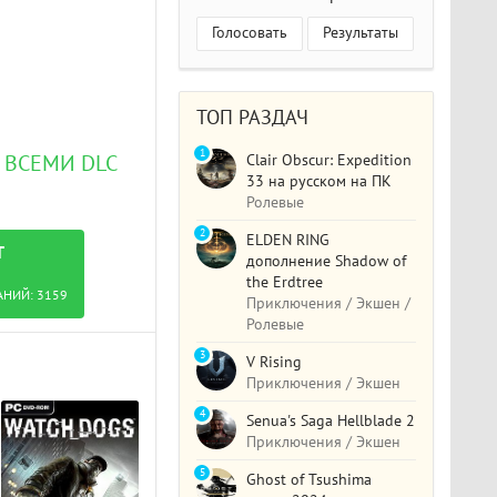
Голосовать
Результаты
ТОП РАЗДАЧ
1
Clair Obscur: Expedition
О ВСЕМИ DLC
33 на русском на ПК
Ролевые
2
ELDEN RING
T
дополнение Shadow of
the Erdtree
АНИЙ:
3159
Приключения / Экшен /
Ролевые
3
V Rising
Приключения / Экшен
4
Senua's Saga Hellblade 2
Приключения / Экшен
5
Ghost of Tsushima