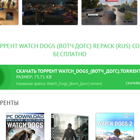
РРЕНТ WATCH DOGS (ВОТЧ ДОГС) REPACK (RUS) С
БЕСПЛАТНО
СКАЧАТЬ
ТОРРЕНТ
WATCH_DOGS_(ВОТЧ_ДОГС).TORREN
РАЗМЕР: 73.71 KB
СКАЧИВ
Название файла: Watch_Dogs_(Вотч_Догс).torrent
РРЕНТЫ