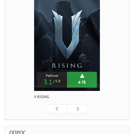
Рейтинг
3.1
/ 5.0
4 Гб
V RISING
ОПРОС