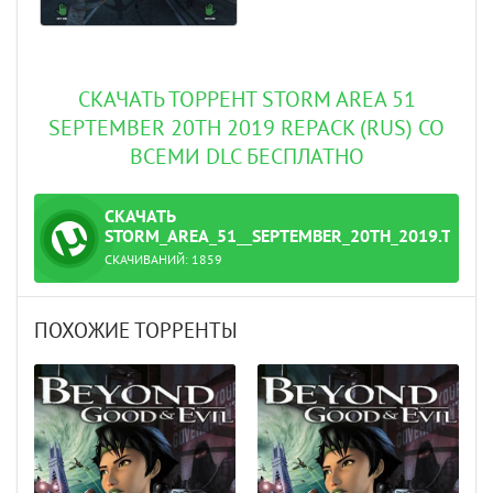
СКАЧАТЬ ТОРРЕНТ STORM AREA 51
SEPTEMBER 20TH 2019 REPACK (RUS) СО
ВСЕМИ DLC БЕСПЛАТНО
СКАЧАТЬ
ТОРРЕНТ
STORM_AREA_51__SEPTEMBER_20TH_2019.TORR
СКАЧИВАНИЙ:
1859
ПОХОЖИЕ ТОРРЕНТЫ