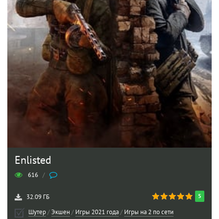
Enlisted
616
/
5
32.09 ГБ
Шутер
/
Экшен
/
Игры 2021 года
/
Игры на 2 по сети