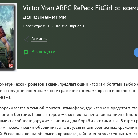
Victor Vran ARPG RePack FitGirl со всем
дополнениями
Просмотров:
0
/
Комментариев:
0
Все игры
В закладки
Рейтинг
изометрический ролевой экшен, предлагающий игрокам богатый выбор 
3
/ 5.0
гре сосредоточено динамичное сражение с ордами врагов и возможно
онажа.
CLAIR OBSCUR: EXPEDITION 33 НА
CLA
зворачивается в тёмной фэнтези-атмосфере, где игрокам предстоит сто
РУССКОМ НА ПК
РУ
ами и боссами. Главный герой — охотник на демонов по имени Викто
ные способности, оружие и тактики для борьбы с силами зла. В игре п
им, позволяющий объединиться с друзьями для совместных сражений
. Вселенная полна обломков прошлого, тайн и многочисленных монст