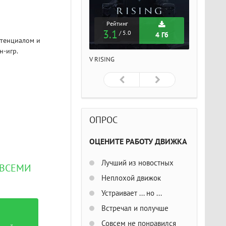
Рейтинг
Рейтинг
Рейтин
3.1
3.1
3.1
/ 5.0
/ 5.0
/ 5
4 Гб
4 Гб
отенциалом и
н-игр.
ISING
V RISING
V RISING
ОПРОС
ОЦЕНИТЕ РАБОТУ ДВИЖКА
Лучший из новостных
О ВСЕМИ
Неплохой движок
Устраивает ... но ...
Встречал и получше
Совсем не понравился