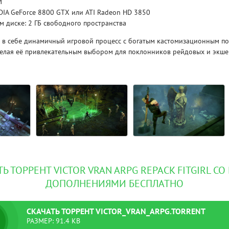
M
DIA GeForce 8800 GTX или ATI Radeon HD 3850
м диске: 2 ГБ свободного пространства
Рейтинг
3.1
/ 5.0
4 Гб
ет в себе динамичный игровой процесс с богатым кастомизационным п
делая её привлекательным выбором для поклонников рейдовых и экше
V RISING
V R
Ь ТОРРЕНТ VICTOR VRAN ARPG REPACK FITGIRL С
ДОПОЛНЕНИЯМИ БЕСПЛАТНО
СКАЧАТЬ
ТОРРЕНТ
VICTOR_VRAN_ARPG.TORRENT
РАЗМЕР: 91.4 KB