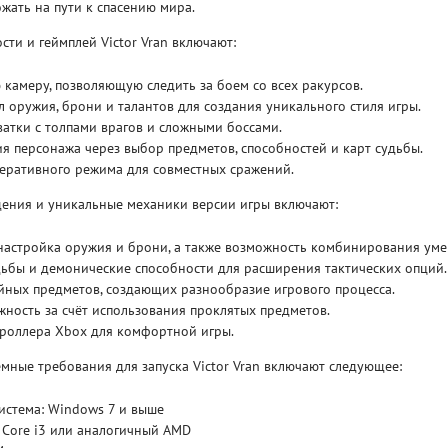
жать на пути к спасению мира.
ти и геймплей Victor Vran включают:
камеру, позволяющую следить за боем со всех ракурсов.
 оружия, брони и талантов для создания уникального стиля игры.
атки с толпами врагов и сложными боссами.
я персонажа через выбор предметов, способностей и карт судьбы.
Рейтинг
еративного режима для совместных сражений.
3
/ 5.0
65 ГБ
ения и уникальные механики версии игры включают:
ELDEN RING ДОПОЛНЕНИЕ
EL
SHADOW OF THE ERDTREE
SH
настройка оружия и брони, а также возможность комбинирования уме
ьбы и демонические способности для расширения тактических опций.
йных предметов, создающих разнообразие игрового процесса.
ность за счёт использования проклятых предметов.
роллера Xbox для комфортной игры.
ные требования для запуска Victor Vran включают следующее:
истема: Windows 7 и выше
l Core i3 или аналогичный AMD