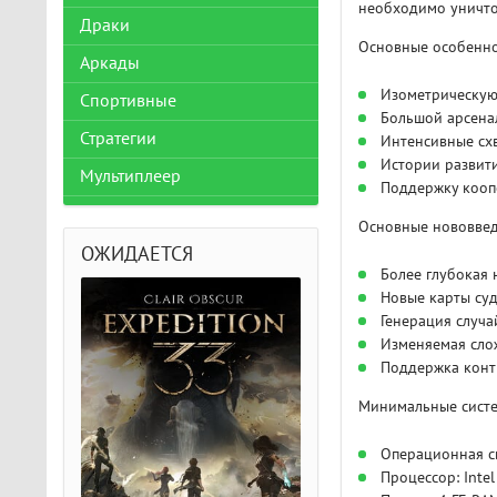
необходимо уничто
Драки
Основные особеннос
Аркады
Изометрическую 
Спортивные
Большой арсенал
Стратегии
Интенсивные схв
Истории развити
Мультиплеер
Поддержку кооп
Основные нововвед
ОЖИДАЕТСЯ
Более глубокая 
Новые карты суд
Генерация случа
Изменяемая слож
Поддержка конт
Минимальные систем
Операционная с
Процессор: Inte