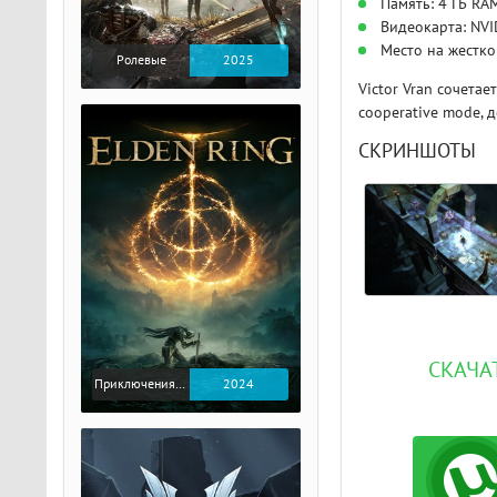
Память: 4 ГБ RA
Видеокарта: NVI
Место на жестко
Ролевые
2025
Victor Vran сочета
cooperative mode, 
СКРИНШОТЫ
СКАЧАТ
Приключения / Экшен / Ролевые
2024