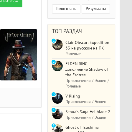
АНИЙ:
9334
Голосовать
Результаты
ТОП РАЗДАЧ
1
Clair Obscur: Expedition
33 на русском на ПК
Ролевые
2
ELDEN RING
дополнение Shadow of
the Erdtree
Приключения / Экшен /
Ролевые
3
V Rising
Приключения / Экшен
4
Senua's Saga Hellblade 2
Приключения / Экшен
5
Ghost of Tsushima