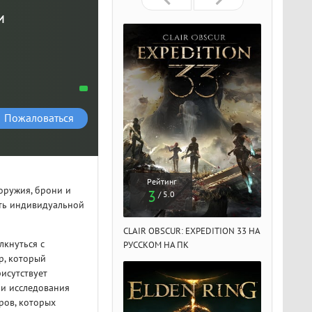
и
Пожаловаться
Рейтинг
Рейтинг
Рейтин
оружия, брони и
3
3
3
/ 5.0
/ 5.0
/ 5.
сть индивидуальной
IR OBSCUR: EXPEDITION 33 НА
CLAIR OBSCUR: EXPEDITION 33 НА
CLAIR OBSCU
лкнуться с
ССКОМ НА ПК
РУССКОМ НА ПК
РУССКОМ НА
р, который
рисутствует
 и исследования
ров, которых