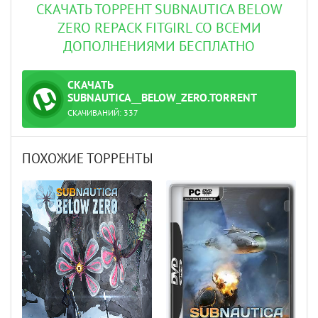
СКАЧАТЬ ТОРРЕНТ SUBNAUTICA BELOW
ZERO REPACK FITGIRL СО ВСЕМИ
ДОПОЛНЕНИЯМИ БЕСПЛАТНО
СКАЧАТЬ
ТОРРЕНТ
SUBNAUTICA__BELOW_ZERO.TORRENT
СКАЧИВАНИЙ:
337
ПОХОЖИЕ ТОРРЕНТЫ