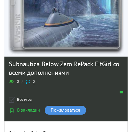
Subnautica Below Zero RePack FitGirl со
всеми дополнениями
0
/
0
Все игры
В закладки
Пожаловаться