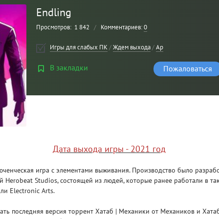
Endling
Просмотров:
1 842
/
Комментариев:
0
Игры для слабых ПК
/
Ждем выхода
/
Аркады
/
Игры 2021 г
В закладки
Пожаловаться
Рейтинг
3
/ 5.0
Дата выхода игры - 2021 год
CLAIR OBSCUR: EXPEDITION 33 НА
CLA
люченческая игра с элементами выживания. Производство было разра
РУССКОМ НА ПК
РУ
 Herobeat Studios, состоящей из людей, которые ранее работали в та
или Electronic Arts.
ать последняя версия торрент Хатаб | Механики от Механиков и Хата