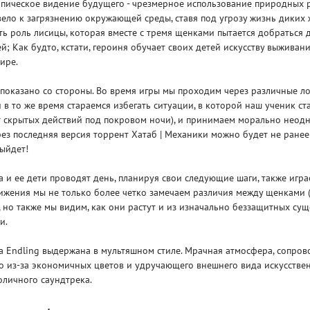
опическое видение будущего - чрезмерное использование природных 
ело к загрязнению окружающей среды, ставя под угрозу жизнь диких 
ть роль лисицы, которая вместе с тремя щенками пытается добраться д
й; Как будто, кстати, героиня обучает своих детей искусству выживани
ире.
 показано со стороны. Во время игры мы проходим через различные л
 в то же время стараемся избегать ситуации, в которой наш ученик ст
Рейтинг
3
т скрытых действий под покровом ночи), и принимаем морально неод
/ 5.0
65 ГБ
рез последняя версия торрент Хатаб | Механики можно будет не ране
ыйдет!
ELDEN RING ДОПОЛНЕНИЕ
EL
SHADOW OF THE ERDTREE
SH
а и ее дети проводят день, планируя свои следующие шаги, также игра
ижения мы не только более четко замечаем различия между щенками (
), но также мы видим, как они растут и из изначально беззащитных сущ
и.
а Endling выдержана в мультяшном стиле. Мрачная атмосфера, сопров
о из-за экономичных цветов и удручающего внешнего вида искусстве
оличного саундтрека.