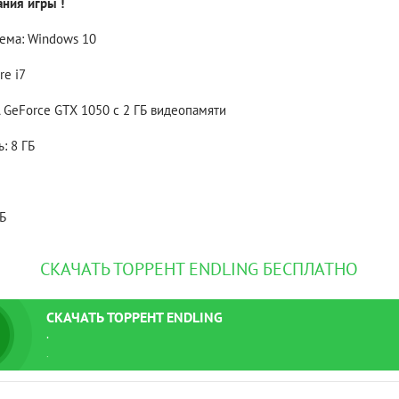
ния игры !
ема: Windows 10
Рейтинг
3.1
/ 5.0
4 Гб
re i7
V RISING
V R
 GeForce GTX 1050 с 2 ГБ видеопамяти
: 8 ГБ
ГБ
СКАЧАТЬ ТОРРЕНТ ENDLING БЕСПЛАТНО
СКАЧАТЬ
ТОРРЕНТ
ENDLING
.
.