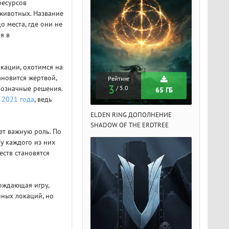
ресурсов
животных. Название
о места, где они не
я в
окации, охотимся на
ановится жертвой,
Рейтинг
Рейтинг
Рейтин
3
3
3
нозначные решения.
/ 5.0
/ 5.0
/ 5.
65 ГБ
65 ГБ
е
2021 года
, ведь
DEN RING ДОПОЛНЕНИЕ
ELDEN RING ДОПОЛНЕНИЕ
ELDEN RIN
ADOW OF THE ERDTREE
SHADOW OF THE ERDTREE
SHADOW OF 
ет важную роль. По
у каждого из них
еств становятся
ождающая игру,
нных локаций, но