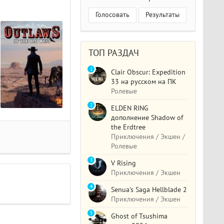
Голосовать
Результаты
ТОП РАЗДАЧ
1
Clair Obscur: Expedition
33 на русском на ПК
Ролевые
2
ELDEN RING
дополнение Shadow of
the Erdtree
Приключения / Экшен /
Ролевые
3
V Rising
Приключения / Экшен
4
Senua's Saga Hellblade 2
Приключения / Экшен
5
Ghost of Tsushima