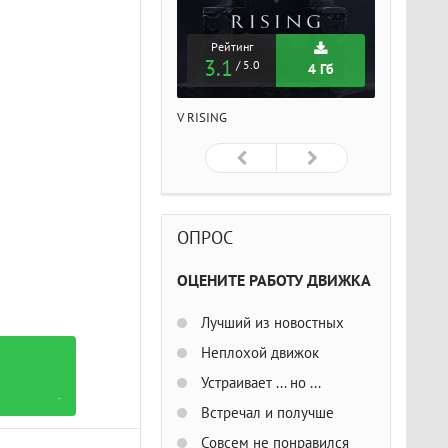
Рейтинг
Рейтинг
Рейтин
3.1
3.1
3.1
/ 5.0
/ 5.0
/ 5
4 Гб
4 Гб
ISING
V RISING
V RISING
ОПРОС
ОЦЕНИТЕ РАБОТУ ДВИЖКА
Лучший из новостных
Неплохой движок
Устраивает ... но ...
.
Встречал и получше
Совсем не понравился