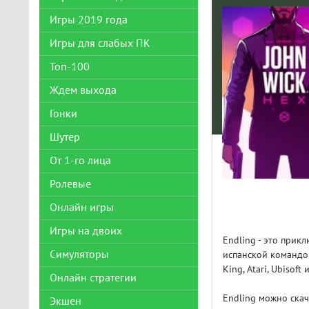
Игры 2019 года
Игры для слабых ПК
Топ-100
Ждем выхода
Гонки
Шутер
От 1-го лица
Ролевые
Онлайн игры
Игры на двоих
Endling - это прик
Симуляторы
испанской командой
King, Atari, Ubisoft 
Онлайн стратегии
Endling можно скач
Экшен