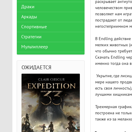
раскрывает антиут
Драки
человечеством прив
позволяет нам игра
Аркады
пострадают от люде
негостеприимном м
Спортивные
Стратегии
В Endling действие
мелких животных (и
Мультиплеер
что обычно требуе
Скачать Endling че
именно тогда она в
ОЖИДАЕТСЯ
Укрытие, где лисиц
мере нашего продв
есть своя личность
лучшими хищникам
Трехмерная график
построена не тольк
также из-за меланх