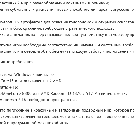
ерактивный мир с разнообразными локациями и руинами;
ения субмарины и раскрытия новых способностей через прогрессивн
Рейтинг
3.1
/ 5.0
4 Гб
подводных артефактов для решения головоломок и открытия секретов
раги и босс-сражения, требующие стратегического подхода;
ика и анимация, подчеркивающая подводную тематику и атмосферу п
V RISING
V R
апуска игры необходимо соответствие минимальным системным требо
рацию компьютера, чтобы обеспечить гладкую работу и полноценный 
мные требования:
истема: Windows 7 или выше;
l Core i3 или эквивалентный AMD;
ять: 4 ГБ;
DIA GeForce 8800 или AMD Radeon HD 3870 с 512 МБ видеопамяти;
 минимум 2 ГБ свободного пространства.
 это погружение в красочный и загадочный подводный мир, которое п
сследования, решения головоломок и захватывающих приключений, п
ой и продуманной механикой игры.