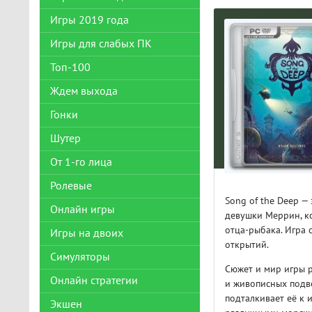
Игры 2019 года
Игры для слабых ПК
Топ-100
Ждем выхода
Гонки
Шутер
От 1-го лица
Ролевые
Song of the Deep 
Онлайн игры
девушки Меррин, ко
отца-рыбака. Игра 
Игры на двоих
открытий.
Симуляторы
Сюжет и мир игры 
Онлайн стратегии
и живописных подво
подталкивает её к 
Экшен