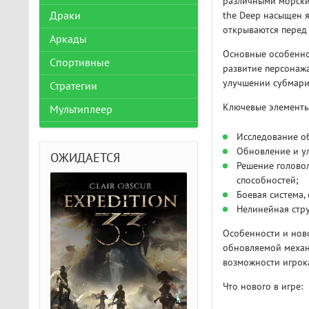
различными морски
Драки
the Deep насыщен 
открываются перед
Аркады
Основные особенно
Спортивные
развитие персонаж
улучшении субмари
Стратегии
Ключевые элементы
Мультиплеер
Исследование о
Обновление и у
ОЖИДАЕТСЯ
Решение голово
способностей;
Боевая система,
Нелинейная стру
Особенности и ново
обновляемой механ
возможности игрок
Что нового в игре: