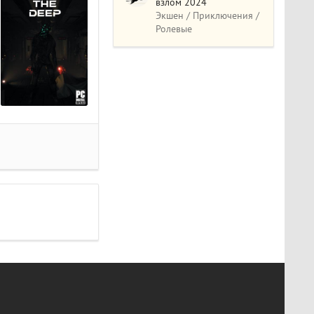
взлом 2024
Экшен / Приключения /
Ролевые