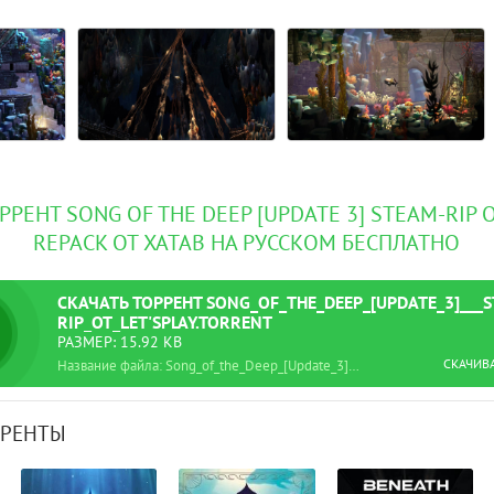
РРЕНТ SONG OF THE DEEP [UPDATE 3] STEAM-RIP О
REPACK ОТ XATAB НА РУССКОМ БЕСПЛАТНО
СКАЧАТЬ
ТОРРЕНТ
SONG_OF_THE_DEEP_[UPDATE_3]___
RIP_ОТ_LET'SРLAY.TORRENT
РАЗМЕР: 15.92 KB
СКАЧИВ
Название файла: Song_of_the_Deep_[Update_3]___Steam-Rip_от_Let'sРlay.torrent
РРЕНТЫ