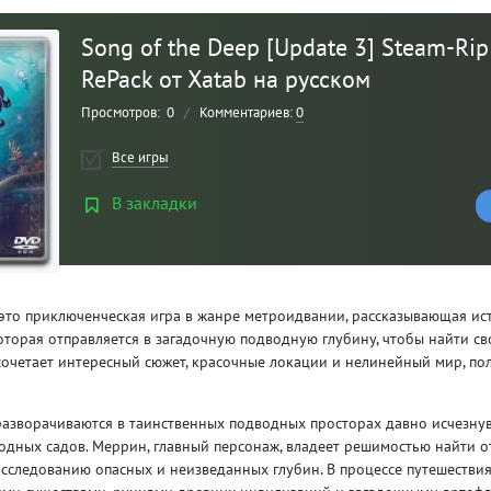
Song of the Deep [Update 3] Steam-Rip 
RePack от Xatab на русском
Просмотров:
0
/
Комментариев:
0
Все игры
В закладки
Рейтинг
3
/ 5.0
— это приключенческая игра в жанре метроидвании, рассказывающая и
торая отправляется в загадочную подводную глубину, чтобы найти св
сочетает интересный сюжет, красочные локации и нелинейный мир, по
CLAIR OBSCUR: EXPEDITION 33 НА
CLA
РУССКОМ НА ПК
РУ
разворачиваются в таинственных подводных просторах давно исчезн
дных садов. Меррин, главный персонаж, владеет решимостью найти от
исследованию опасных и неизведанных глубин. В процессе путешествия