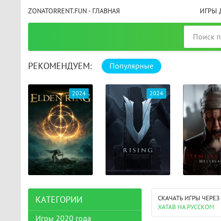
ZONATORRENT.FUN - ГЛАВНАЯ
ИГРЫ 
РЕКОМЕНДУЕМ:
Популярные
025
2024
2024
СКАЧАТЬ ИГРЫ ЧЕРЕЗ
КАТЕГОРИИ
XATAB НА РУССКОМ
Игры 2020 года