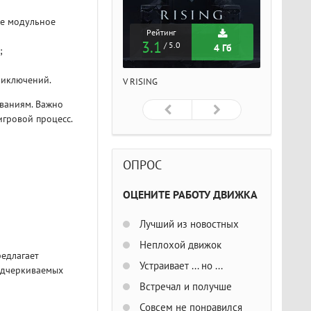
ое модульное
Рейтинг
Рейтинг
Рейтин
3.1
3.1
3.1
/ 5.0
/ 5.0
/ 5
4 Гб
4 Гб
;
риключений.
ISING
V RISING
V RISING
ваниям. Важно
игровой процесс.
ОПРОС
ОЦЕНИТЕ РАБОТУ ДВИЖКА
Лучший из новостных
Неплохой движок
редлагает
Устраивает ... но ...
одчеркиваемых
Встречал и получше
Совсем не понравился