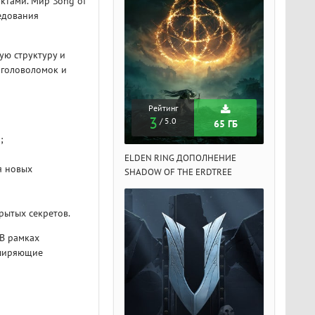
ктами. Мир Song of
едования
ую структуру и
 головоломок и
Рейтинг
Рейтинг
Рейтин
3
3
3
/ 5.0
/ 5.0
/ 5.
65 ГБ
65 ГБ
;
DEN RING ДОПОЛНЕНИЕ
ELDEN RING ДОПОЛНЕНИЕ
ELDEN RIN
я новых
ADOW OF THE ERDTREE
SHADOW OF THE ERDTREE
SHADOW OF 
рытых секретов.
 В рамках
сширяющие