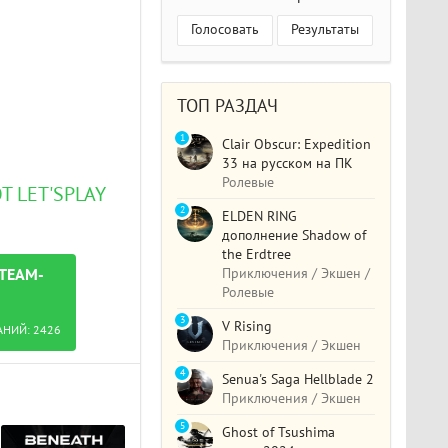
Голосовать
Результаты
ТОП РАЗДАЧ
1
Clair Obscur: Expedition
33 на русском на ПК
Ролевые
Т LET'SРLAY
2
ELDEN RING
дополнение Shadow of
the Erdtree
Приключения / Экшен /
STEAM-
Ролевые
3
V Rising
АНИЙ:
2426
Приключения / Экшен
4
Senua's Saga Hellblade 2
Приключения / Экшен
5
Ghost of Tsushima