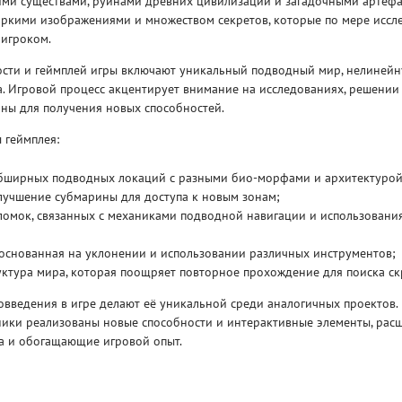
ми существами, руинами древних цивилизаций и загадочными артефа
яркими изображениями и множеством секретов, которые по мере иссл
 игроком.
сти и геймплей игры включают уникальный подводный мир, нелинейн
а. Игровой процесс акцентирует внимание на исследованиях, решении
ны для получения новых способностей.
 геймплея:
Рейтинг
3
/ 5.0
65 ГБ
бширных подводных локаций с разными био-морфами и архитектурой
лучшение субмарины для доступа к новым зонам;
ELDEN RING ДОПОЛНЕНИЕ
EL
ломок, связанных с механиками подводной навигации и использовани
SHADOW OF THE ERDTREE
SH
 основанная на уклонении и использовании различных инструментов;
ктура мира, которая поощряет повторное прохождение для поиска ск
введения в игре делают её уникальной среди аналогичных проектов.
ики реализованы новые способности и интерактивные элементы, ра
а и обогащающие игровой опыт.