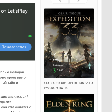
от Let'sРlay
Пожаловаться
Рейтинг
Рейтинг
Рейтин
3
3
3
/ 5.0
/ 5.0
/ 5.
сторию молодой
оего пропавшего
лный тайн и
IR OBSCUR: EXPEDITION 33 НА
CLAIR OBSCUR: EXPEDITION 33 НА
CLAIR OBSCU
ССКОМ НА ПК
РУССКОМ НА ПК
РУССКОМ НА
увших цивилизаций
ца, что
 она сталкивается с