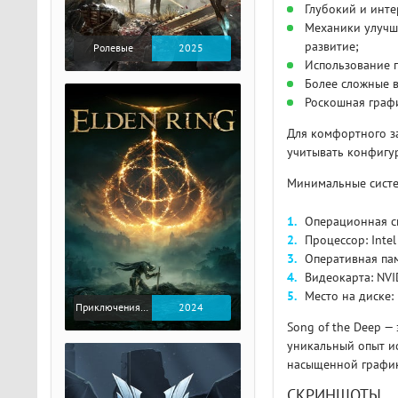
Глубокий и инт
Механики улучш
развитие;
Ролевые
2025
Использование 
Более сложные в
Роскошная граф
Для комфортного з
учитывать конфигу
Минимальные систе
Операционная с
Процессор: Inte
Оперативная пам
Видеокарта: NVI
Место на диске:
Приключения / Экшен / Ролевые
2024
Song of the Deep —
уникальный опыт и
насыщенной график
СКРИНШОТЫ