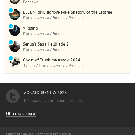
Ролевые
2
ELDEN RING дополнение Shadow of the Erdtree
Приключения / Экшен / Ролевые
3
V Rising
Приключения / Экшен
4
Senua's Saga Hellblade 2
Приключения / Экшен
5
Ghost of Tsushima взлом 2024
Экшен / Приключения / Ролевые
ZONATORRENT © 2023
Все права защищены.
Обратная связь
Сайт для скачивания торрент игр, а новые