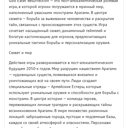
God Eater Resurrection — это пост-апокалиптическая ролевая
игра, в которой игроки погружаются в мрачный мир,
наполненный ужасными монстрами Арагами. В центре
сюжета — борьба за выживание человечества и раскрытие
тайн, связанных с происхождением этих существ. Игра
сочетает насыщенный сюжет, динамичный геймплей и
богатую кастомизацию для игроков, предпочитающих
уникальные тактики борьбы и персонализацию оружия.
Сюжет и мир
Действие игры разворачивается в пост-апокалиптическом
будущем 2050-х годов. Мир разрушен нашествием Арагами
— чудовищных существ, появившихся внезапно и
уничтожающих всё на своем пути. Люди создают
специальные отряды — Армейские Естеры, которые
используют уникальные оружия и способности для борьбы с
монстрами. В центре истории — команда героев,
переживающих личные трагедии и раскрывающих тайны
возникновения Арагами. В мире множество различных
локаций: заброшенные города, пустоши и подземные базы,
каждое со своей атмосферой и опасностями. Персонажи