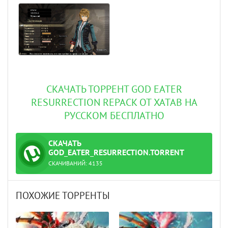
СКАЧАТЬ ТОРРЕНТ GOD EATER
RESURRECTION REPACK ОТ XATAB НА
РУССКОМ БЕСПЛАТНО
СКАЧАТЬ
ТОРРЕНТ
GOD_EATER_RESURRECTION.TORRENT
СКАЧИВАНИЙ:
4135
ПОХОЖИЕ ТОРРЕНТЫ