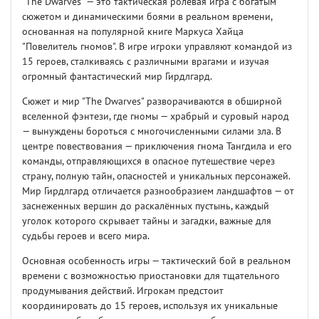
"The Dwarves" — это тактическая ролевая игра с богатым
сюжетом и динамическими боями в реальном времени,
основанная на популярной книге Маркуса Хайца
"Повелитель гномов". В игре игроки управляют командой из
15 героев, сталкиваясь с различными врагами и изучая
огромный фантастический мир Гирдлгард.
Сюжет и мир "The Dwarves" разворачиваются в обширной
вселенной фэнтези, где гномы — храбрый и суровый народ
— вынуждены бороться с многочисленными силами зла. В
центре повествования — приключения гнома Тангдила и его
команды, отправляющихся в опасное путешествие через
страну, полную тайн, опасностей и уникальных персонажей.
Мир Гирдлгард отличается разнообразием ландшафтов — от
заснеженных вершин до раскалённых пустынь, каждый
уголок которого скрывает тайны и загадки, важные для
судьбы героев и всего мира.
Основная особенность игры — тактический бой в реальном
времени с возможностью приостановки для тщательного
продумывания действий. Игрокам предстоит
координировать до 15 героев, используя их уникальные