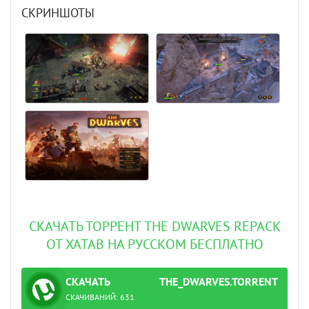
СКРИНШОТЫ
СКАЧАТЬ ТОРРЕНТ THE DWARVES REPACK
ОТ XATAB НА РУССКОМ БЕСПЛАТНО
СКАЧАТЬ
THE_DWARVES.TORRENT
ТОРРЕНТ
СКАЧИВАНИЙ:
631