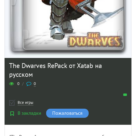
The Dwarves RePack от Xatab на
русском
0
/
0
Все игры
В закладки
Пожаловаться