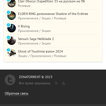
Clair Obscur: Expedition 33 на русском на ПК
Ролевые
2
ELDEN RING дополнение Shadow of the Erdtree
Приключения / Экшен / Ролевые
3
V Rising
Приключения / Экшен
4
Senua's Saga Hellblade 2
Приключения / Экшен
5
Ghost of Tsushima взлом 2024
Экшен / Приключения / Ролевые
ZONATORRENT © 2023
Все права защищены.
Обратная связь