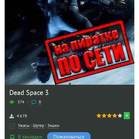
Dead Space 3
574
/
0
4
4.6 Гб
Ужасы
/
Шутер
/
Экшен
В закладки
Пожаловаться