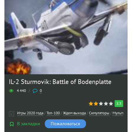
IL-2 Sturmovik: Battle of Bodenplatte
4 440
/
0
2.3
Игры 2020 года
/
Топ-100
/
Ждем выхода
/
Симуляторы
/
Мультипле
В закладки
Пожаловаться