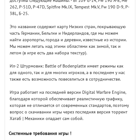
доступны следующие машины: - Bf 109 G-14, Fw 190 A-8, Me
262, P-51D, P-47D, Spitfire Mk.IX, Tempest Mk.V, Fw 190 D-9, P-
38L, Б-25.
Это название содержит карту Низких стран, покрывающую
часть Германии, Бельгии и Нидерландов, где мы можем
найти аэропорты, города и деревни, известные из истории.
Мы можем летать над этими областями как зимой, так и
летом (в игре есть два набора текстур).
Ил-2 Штурмовик: Battle of Bodenplatte имеет режимы как
для одного, так и для многих игроков, а в последнем у нас
также есть возможность повеселиться в сотрудничестве.
Игра работает на последней версии Digital Warfare Engine,
благодаря которой обеспечивает реалистичную графику,
которая не отличается от современных стандартов, поэтому
вопрос о скачивании игры через последняя версия торрент
Хатаб | Механики опадает сам собой.
Системные требования игры !