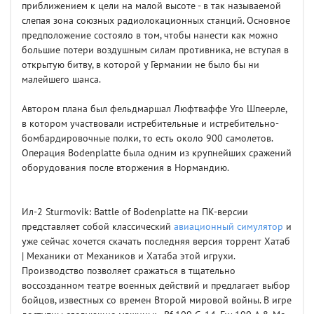
приближением к цели на малой высоте - в так называемой
слепая зона союзных радиолокационных станций. Основное
предположение состояло в том, чтобы нанести как можно
большие потери воздушным силам противника, не вступая в
открытую битву, в которой у Германии не было бы ни
малейшего шанса.
Автором плана был фельдмаршал Люфтваффе Уго Шпеерле,
в котором участвовали истребительные и истребительно-
бомбардировочные полки, то есть около 900 самолетов.
Операция Bodenplatte была одним из крупнейших сражений
оборудования после вторжения в Нормандию.
Ил-2 Sturmovik: Battle of Bodenplatte на ПК-версии
представляет собой классический
авиационный симулятор
и
уже сейчас хочется скачать последняя версия торрент Хатаб
| Механики от Механиков и Хатаба этой игрухи.
Производство позволяет сражаться в тщательно
воссозданном театре военных действий и предлагает выбор
бойцов, известных со времен Второй мировой войны. В игре