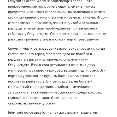
Labyrinths of the World 4: Stonehenge Legend — это
приключенческая игра, сочетающая элементы поиска
предметов и решения головоломок, выполненная в рамках
серии, связанной с мистическими мирами и тайнами. Игроки
отправляются в опасное путешествие, чтобы остановить
разрушительные силы, пробуждённые при загадочных
событиях у Стоунхенджа. Основная задача — помочь агенту
раскрыть причины угрозы и спасти мир от разрушения.
Сюжет и мир игры разворачиваются вокруг события, когда
сестра главного героя, Маргарет, едва не погибла в
результате взрыва у исторического памятника —
Стоунхенджа. Взрыв стал результатом открытия двух
магических порталов, из которых выходят лед и пламя. Эти
порталы угрожают разрушить баланс магических сил и
искривить реальность. В игре представлен богатый,
мистический мир с древними тайнами, легендами и
загадками, а также живыми персонажами, среди которых
главный агент, талантливый специалист по
сверхъестественным угрозам.
Геймплей основывается на поиске скрытых предметов,