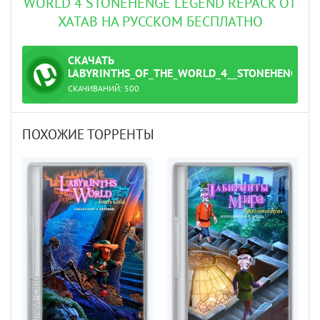
WORLD 4 STONEHENGE LEGEND REPACK ОТ
XATAB НА РУССКОМ БЕСПЛАТНО
СКАЧАТЬ
ТОРРЕНТ
LABYRINTHS_OF_THE_WORLD_4__STONEHENGE_L
СКАЧИВАНИЙ:
500
rrent
ПОХОЖИЕ ТОРРЕНТЫ