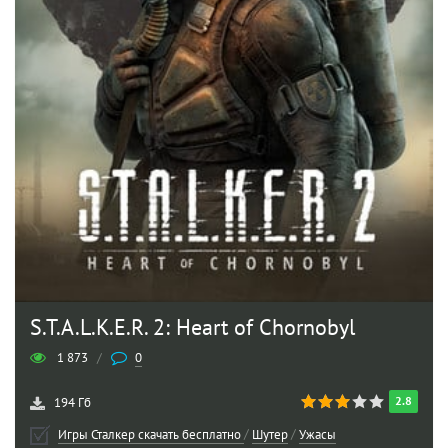
S.T.A.L.K.E.R. 2: Heart of Chornobyl
1 873
/
0
2.8
194 Гб
Игры Сталкер скачать бесплатно
/
Шутер
/
Ужасы