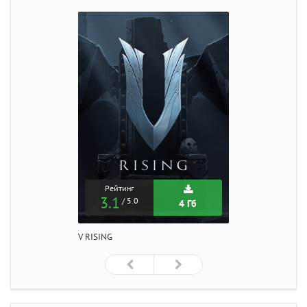
Рейтинг
3.1
/ 5.0
4 Гб
V RISING